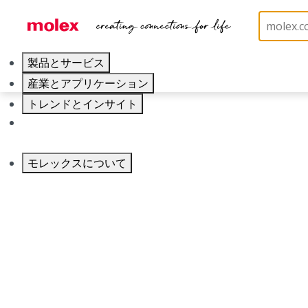
製品とサービス
産業とアプリケーション
品番
トレンドとインサイト
2086591640
キャリア
カテゴリ
PCB Headers and Receptacles
モレックスについて
Physical Specifications
Breakaway
No
Circuits Loaded
16
Circuits Maximum