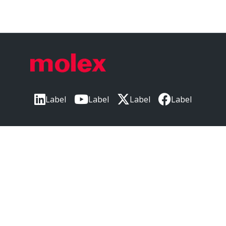
Yes
Pcb Retention
No
Pcb Thickness Recommended
1.20mm,1.60mm
Pc Tail Length
3.20mm
Label
Label
Label
Label
Pitch Mating Interface
2.00mm
Label
Pitch Termination Interface
2.00mm
本社
Plating Min Mating
0.102µm
〒220-0012
Plating Min Termination
神奈川県横浜市西区みなとみらい3丁目3番3
1.000µm
号
横浜コネクトスクエア 18階
Polarized To Mating Part