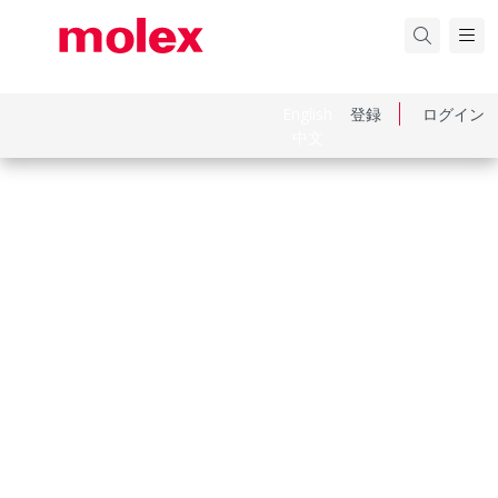
English
登録
ログイン
中文
品番
2076025002
カテゴリ
Busbars
Physical Specifications
Approximate Awg Equivalent
10
Approximate Circular Mils
12060
Braid Type