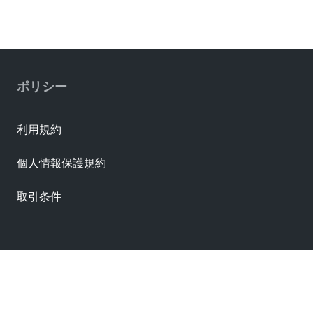
Not Contained per D(2025)4165-DC (25 June 2025)
RoHS Display Name
EU RoHS
RoHS Status
Compliant per EU 2015/863
ポリシー
Busbars
利用規約
個人情報保護規約
取引条件
資料