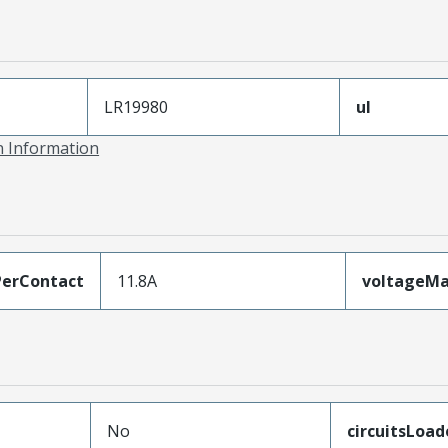
LR19980
ul
on Information
erContact
11.8A
voltageM
No
circuitsLoad