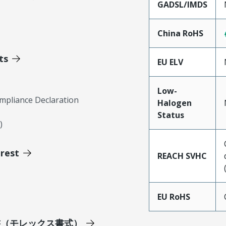
GADSL/IMDS
China RoHS
ts
EU ELV
Low-
mpliance Declaration
Halogen
Status
)
erest
REACH SVHC
EU RoHS
明書（モレックス書式）