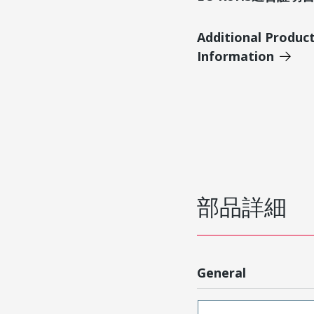
Additional Produc
Information
部品詳細
General