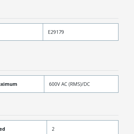
E29179
aximum
600V AC (RMS)/DC
ed
2