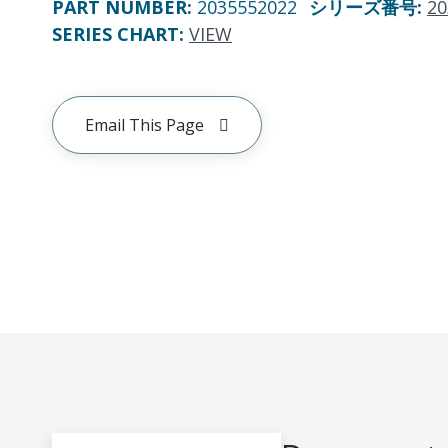
PART NUMBER
:
2035552022
シリーズ番号
:
20
SERIES CHART
:
VIEW
Email This Page