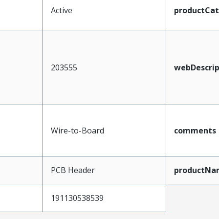
Active
productCa
203555
webDescrip
Wire-to-Board
comments
PCB Header
productNa
191130538539