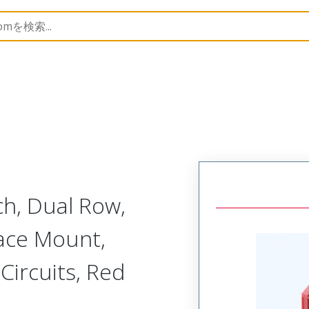
B Headers and Receptacles
203555
2035552022
h, Dual Row,
face Mount,
Circuits, Red