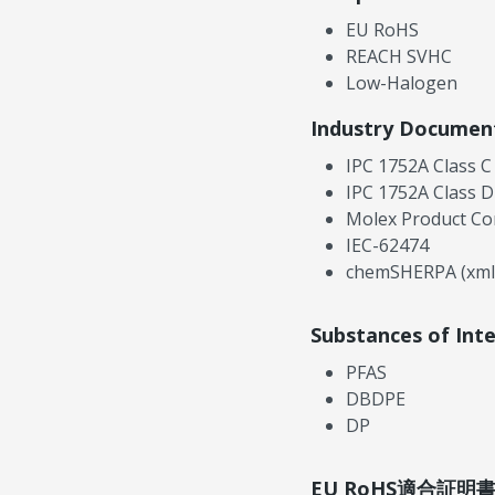
EU RoHS
REACH SVHC
Low-Halogen
Industry Documen
IPC 1752A Class C
IPC 1752A Class D
Molex Product Co
IEC-62474
chemSHERPA (xml
Substances of Int
PFAS
DBDPE
DP
EU RoHS適合証