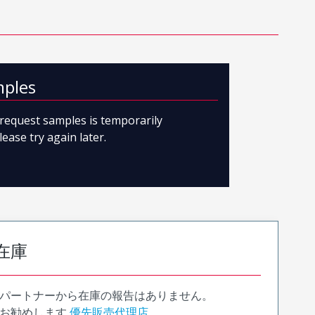
mples
o request samples is temporarily
lease try again later.
在庫
パートナーから在庫の報告はありません。
お勧めします
優先販売代理店