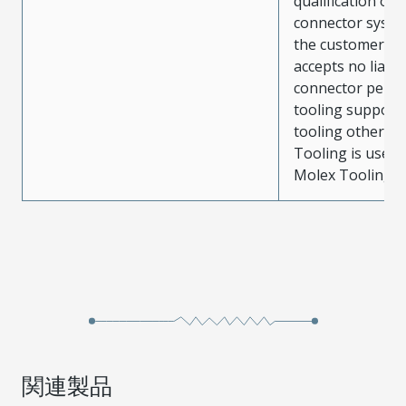
qualification of 
connector system
the customer. M
accepts no liabili
connector perf
tooling support
tooling other t
Tooling is used
Molex Tooling is
関連製品