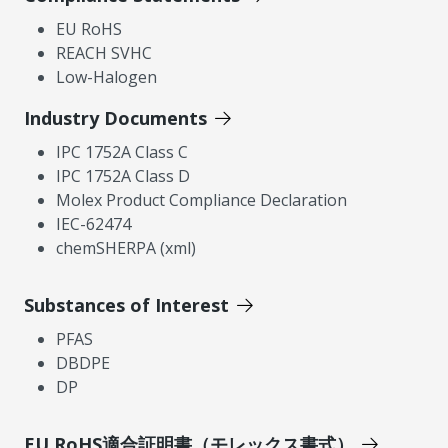
EU RoHS
REACH SVHC
Low-Halogen
Industry Documents
IPC 1752A Class C
IPC 1752A Class D
Molex Product Compliance Declaration
IEC-62474
chemSHERPA (xml)
Substances of Interest
PFAS
DBDPE
DP
EU RoHS適合証明書（モレックス書式）