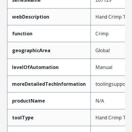
seriesName
207129
webDescription
Hand Crimp Too
function
Crimp
geographicArea
Global
levelOfAutomation
Manual
moreDetailedTechInformation
toolingsupport
productName
N/A
toolType
Hand Crimp Too