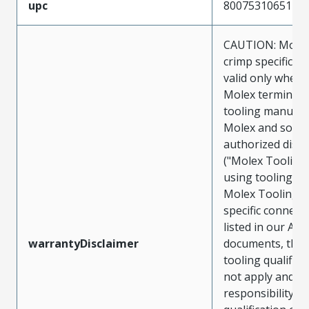
upc
800753106512
CAUTION: Molex
crimp specificat
valid only when 
Molex terminals
tooling manufac
Molex and sold 
authorized distr
("Molex Tooling
using tooling ot
Molex Tooling w
specific connect
listed in our ATS
warrantyDisclaimer
documents, the
tooling qualifica
not apply and t
responsibility for