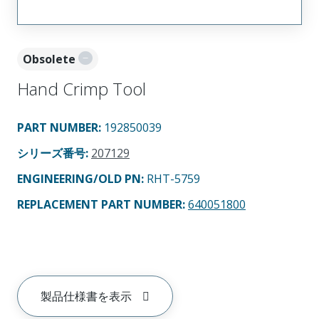
Obsolete
Hand Crimp Tool
PART NUMBER
:
192850039
シリーズ番号
:
207129
ENGINEERING/OLD PN:
RHT-5759
REPLACEMENT PART NUMBER
:
640051800
製品仕様書を表示