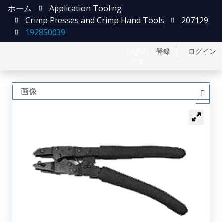
ホーム
Application Tooling
Crimp Presses and Crimp Hand Tools
207129
192850039
English
登録
ログイン
中文
画像