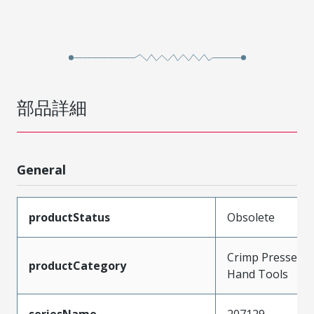
部品詳細
General
productStatus
Obsolete
Crimp Presses a
productCategory
Hand Tools