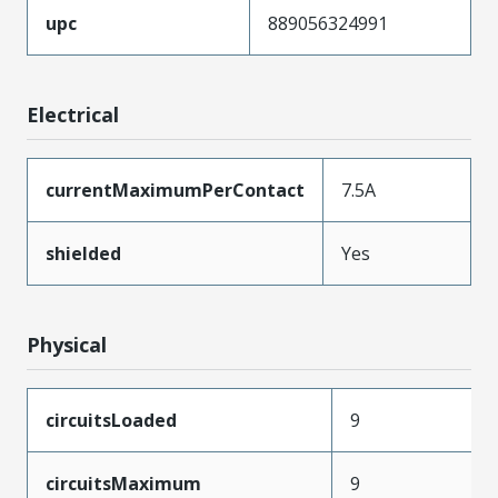
upc
889056324991
Electrical
currentMaximumPerContact
7.5A
shielded
Yes
Physical
circuitsLoaded
9
circuitsMaximum
9