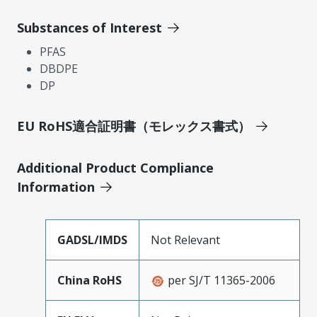
Substances of Interest
PFAS
DBDPE
DP
EU RoHS適合証明書（モレックス書式）
Additional Product Compliance
Information
GADSL/IMDS
Not Relevant
China RoHS
per SJ/T 11365-2006