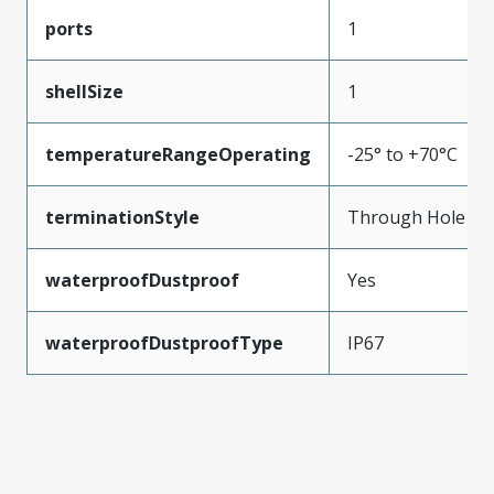
ports
1
shellSize
1
temperatureRangeOperating
-25° to +70°C
terminationStyle
Through Hole
waterproofDustproof
Yes
waterproofDustproofType
IP67