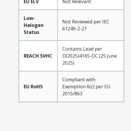
EU ELV
Not Relevant
Low-
Not Reviewed per IEC
Halogen
61249-2-21
Status
Contains Lead per
REACH SVHC
D(2025)4165-DC (25 June
2025)
Compliant with
EU RoHS
Exemption 6(c) per EU
2015/863