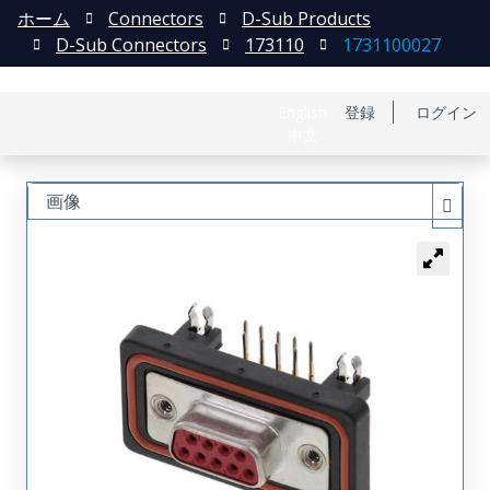
ホーム
Connectors
D-Sub Products
D-Sub Connectors
173110
1731100027
English
登録
ログイン
中文
画像