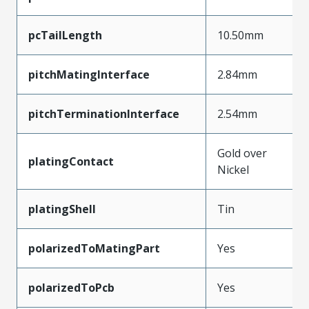
pcTailLength
10.50mm
pitchMatingInterface
2.84mm
pitchTerminationInterface
2.54mm
Gold over
platingContact
Nickel
platingShell
Tin
polarizedToMatingPart
Yes
polarizedToPcb
Yes