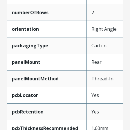
numberOfRows
2
orientation
Right Angle
packagingType
Carton
panelMount
Rear
panelMountMethod
Thread-In
pcbLocator
Yes
pcbRetention
Yes
pcbThicknessRecommended
1.60mm