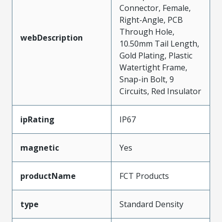
Connector, Female,
Right-Angle, PCB
Through Hole,
webDescription
10.50mm Tail Length,
Gold Plating, Plastic
Watertight Frame,
Snap-in Bolt, 9
Circuits, Red Insulator
ipRating
IP67
magnetic
Yes
productName
FCT Products
type
Standard Density