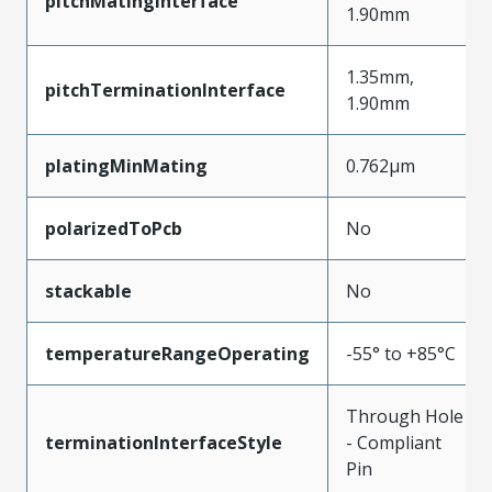
pitchMatingInterface
1.90mm
1.35mm,
pitchTerminationInterface
1.90mm
platingMinMating
0.762µm
polarizedToPcb
No
stackable
No
temperatureRangeOperating
-55° to +85°C
Through Hole
terminationInterfaceStyle
- Compliant
Pin