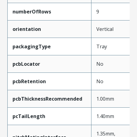
numberOfRows
9
orientation
Vertical
packagingType
Tray
pcbLocator
No
pcbRetention
No
pcbThicknessRecommended
1.00mm
pcTailLength
1.40mm
1.35mm,