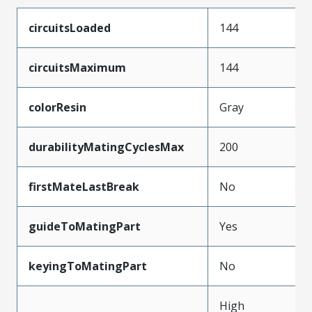
circuitsLoaded
144
circuitsMaximum
144
colorResin
Gray
durabilityMatingCyclesMax
200
firstMateLastBreak
No
guideToMatingPart
Yes
keyingToMatingPart
No
High