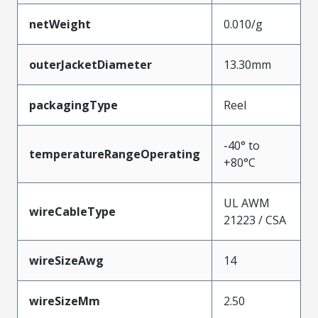
netWeight
0.010/g
outerJacketDiameter
13.30mm
packagingType
Reel
-40° to
temperatureRangeOperating
+80°C
UL AWM
wireCableType
21223 / CSA
wireSizeAwg
14
wireSizeMm
2.50