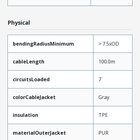
Physical
bendingRadiusMinimum
> 7.5xOD
cableLength
100.0m
circuitsLoaded
7
colorCableJacket
Gray
insulation
TPE
materialOuterJacket
PUR