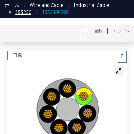
ホーム
Wire and Cable
Industrial Cable
155230
1552300298
English
登録
ログイン
中文
画像