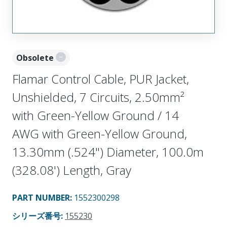
Obsolete
Flamar Control Cable, PUR Jacket,
Unshielded, 7 Circuits, 2.50mm²
with Green-Yellow Ground / 14
AWG with Green-Yellow Ground,
13.30mm (.524") Diameter, 100.0m
(328.08') Length, Gray
PART NUMBER
:
1552300298
シリーズ番号
:
155230