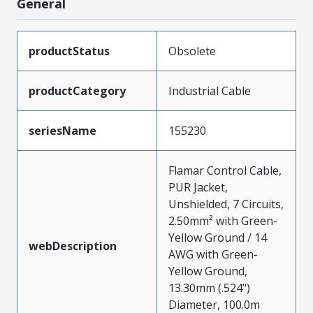
General
productStatus
Obsolete
productCategory
Industrial Cable
seriesName
155230
Flamar Control Cable,
PUR Jacket,
Unshielded, 7 Circuits,
2.50mm² with Green-
Yellow Ground / 14
webDescription
AWG with Green-
Yellow Ground,
13.30mm (.524")
Diameter, 100.0m