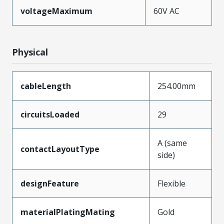
voltageMaximum
60V AC
Physical
cableLength
254.00mm
circuitsLoaded
29
A (same
contactLayoutType
side)
designFeature
Flexible
materialPlatingMating
Gold