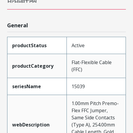
General
productStatus
Active
Flat-Flexible Cable
productCategory
(FFC)
seriesName
15039
1.00mm Pitch Premo-
Flex FFC Jumper,
Same Side Contacts
webDescription
(Type A), 254.00mm
Cable Length, Gold