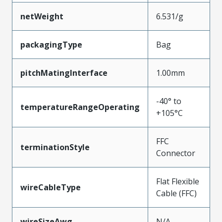
netWeight
6.531/g
packagingType
Bag
pitchMatingInterface
1.00mm
-40° to
temperatureRangeOperating
+105°C
FFC
terminationStyle
Connector
Flat Flexible
wireCableType
Cable (FFC)
wireSizeAwg
N/A