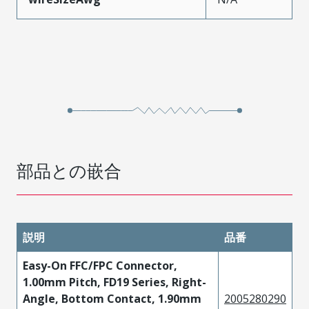
部品との嵌合
説明
品番
Easy-On FFC/FPC Connector,
1.00mm Pitch, FD19 Series, Right-
Angle, Bottom Contact, 1.90mm
2005280290