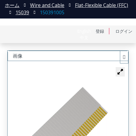
ホーム
Wire and Cable
Flat-Flexible Cable (FFC)
15039
150391005
English
登録
ログイン
中文
画像