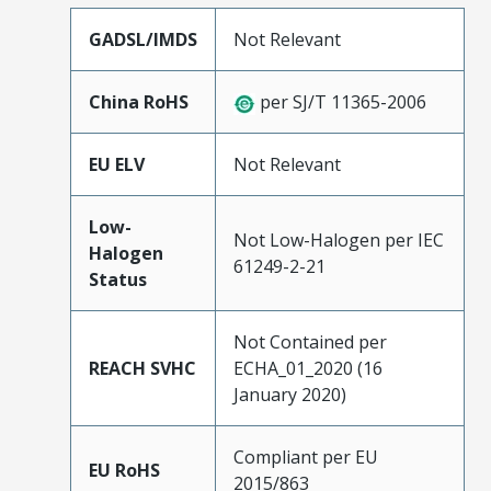
GADSL/IMDS
Not Relevant
China RoHS
per SJ/T 11365-2006
EU ELV
Not Relevant
Low-
Not Low-Halogen per IEC
Halogen
61249-2-21
Status
Not Contained per
REACH SVHC
ECHA_01_2020 (16
January 2020)
Compliant per EU
EU RoHS
2015/863