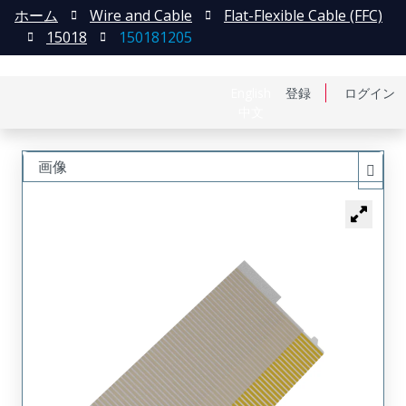
ホーム
Wire and Cable
Flat-Flexible Cable (FFC)
15018
150181205
English
登録
ログイン
中文
画像