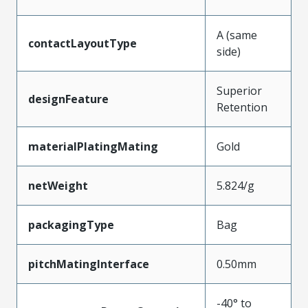
A (same
contactLayoutType
side)
Superior
designFeature
Retention
materialPlatingMating
Gold
netWeight
5.824/g
packagingType
Bag
pitchMatingInterface
0.50mm
-40° to