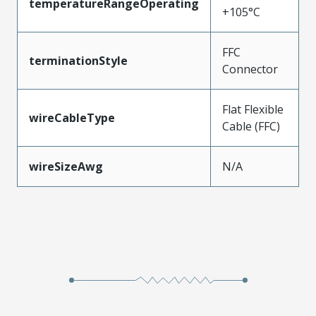
temperatureRangeOperating
+105°C
FFC
terminationStyle
Connector
Flat Flexible
wireCableType
Cable (FFC)
wireSizeAwg
N/A