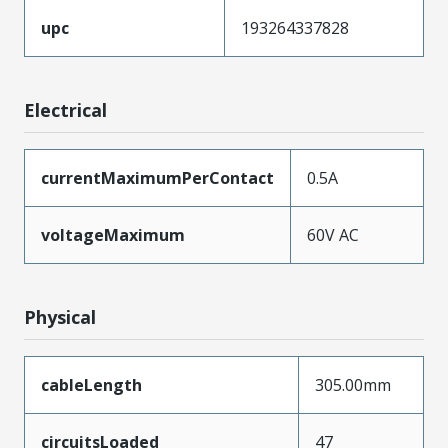
upc
193264337828
Electrical
currentMaximumPerContact
0.5A
voltageMaximum
60V AC
Physical
cableLength
305.00mm
circuitsLoaded
47