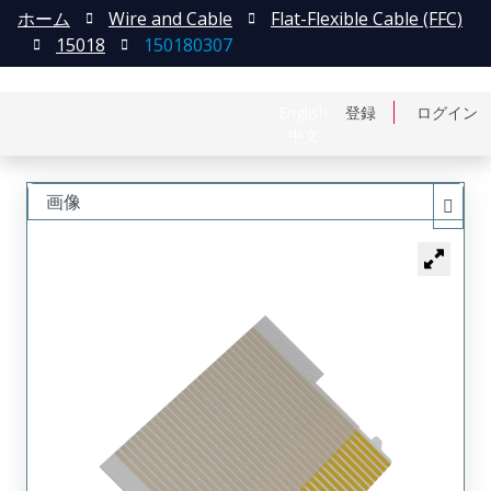
ホーム
Wire and Cable
Flat-Flexible Cable (FFC)
15018
150180307
English
登録
ログイン
中文
画像