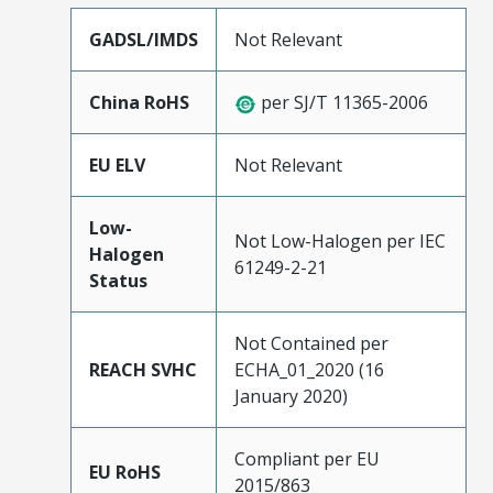
GADSL/IMDS
Not Relevant
China RoHS
per SJ/T 11365-2006
EU ELV
Not Relevant
Low-
Not Low-Halogen per IEC
Halogen
61249-2-21
Status
Not Contained per
REACH SVHC
ECHA_01_2020 (16
January 2020)
Compliant per EU
EU RoHS
2015/863