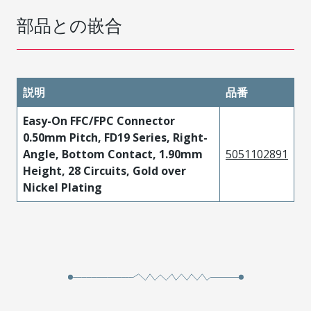
部品との嵌合
説明
品番
Easy-On FFC/FPC Connector
0.50mm Pitch, FD19 Series, Right-
Angle, Bottom Contact, 1.90mm
5051102891
Height, 28 Circuits, Gold over
Nickel Plating