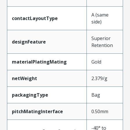
A (same
contactLayoutType
side)
Superior
designFeature
Retention
materialPlatingMating
Gold
netWeight
2.379/g
packagingType
Bag
pitchMatingInterface
0.50mm
-40° to