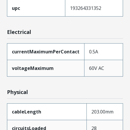
upc
193264331352
Electrical
currentMaximumPerContact
0.5A
voltageMaximum
60V AC
Physical
cableLength
203.00mm
circuitsLoaded
28