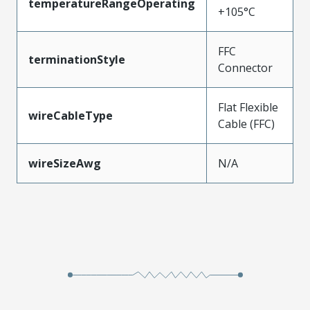
temperatureRangeOperating
+105°C
FFC
terminationStyle
Connector
Flat Flexible
wireCableType
Cable (FFC)
wireSizeAwg
N/A