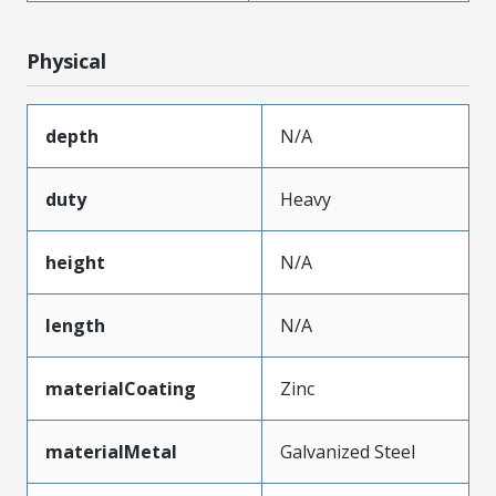
Physical
depth
N/A
duty
Heavy
height
N/A
length
N/A
materialCoating
Zinc
materialMetal
Galvanized Steel