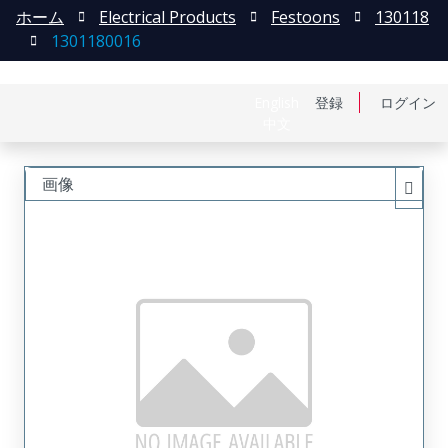
ホーム
Electrical Products
Festoons
130118
1301180016
English
登録
ログイン
中文
画像