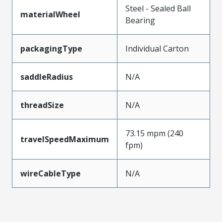
Steel - Sealed Ball
materialWheel
Bearing
packagingType
Individual Carton
saddleRadius
N/A
threadSize
N/A
73.15 mpm (240
travelSpeedMaximum
fpm)
wireCableType
N/A