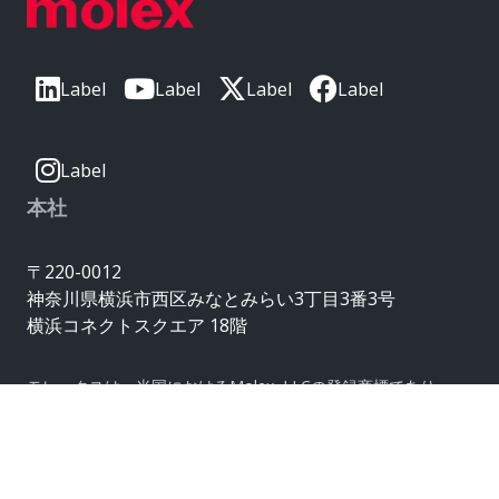
Label
Label
Label
Label
Label
本社
〒220-0012
神奈川県横浜市西区みなとみらい3丁目3番3号
横浜コネクトスクエア 18階
モレックスは、米国におけるMolex, LLCの登録商標であり、
その他の国でも登録されている場合があります。
ここに記載されているその他の商標はすべて、
それぞれの所有者に帰属します。© Copyright 2026