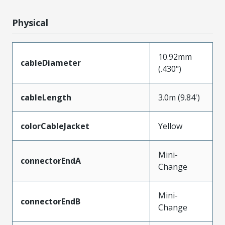
Physical
10.92mm
cableDiameter
(.430")
cableLength
3.0m (9.84')
colorCableJacket
Yellow
Mini-
connectorEndA
Change
Mini-
connectorEndB
Change