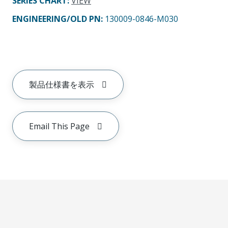
SERIES CHART
:
VIEW
ENGINEERING/OLD PN:
130009-0846-M030
製品仕様書を表示
Email This Page