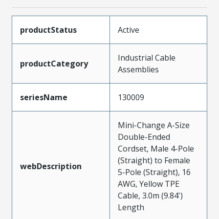
productStatus
Active
Industrial Cable
productCategory
Assemblies
seriesName
130009
Mini-Change A-Size
Double-Ended
Cordset, Male 4-Pole
(Straight) to Female
webDescription
5-Pole (Straight), 16
AWG, Yellow TPE
Cable, 3.0m (9.84')
Length