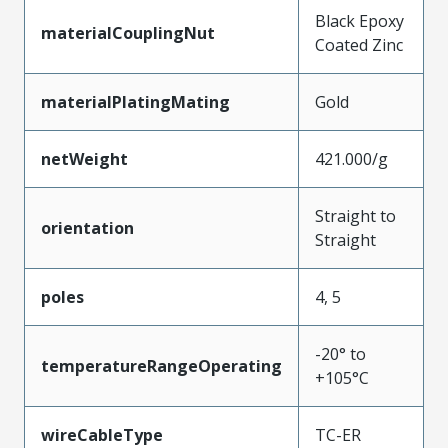
Black Epoxy
materialCouplingNut
Coated Zinc
materialPlatingMating
Gold
netWeight
421.000/g
Straight to
orientation
Straight
poles
4, 5
-20° to
temperatureRangeOperating
+105°C
wireCableType
TC-ER