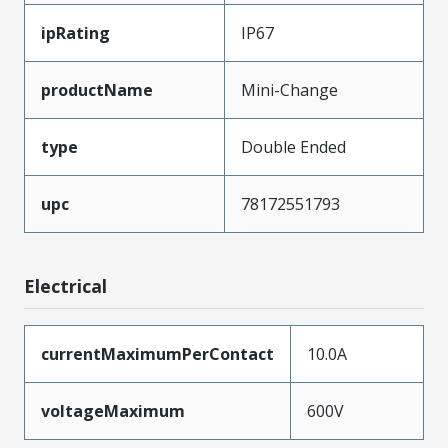
ipRating
IP67
productName
Mini-Change
type
Double Ended
upc
78172551793
Electrical
currentMaximumPerContact
10.0A
voltageMaximum
600V