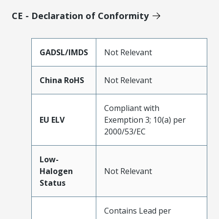
CE - Declaration of Conformity
GADSL/IMDS
Not Relevant
China RoHS
Not Relevant
Compliant with
EU ELV
Exemption 3; 10(a) per
2000/53/EC
Low-
Halogen
Not Relevant
Status
Contains Lead per