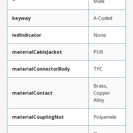
Male
keyway
A-Coded
ledIndicator
None
materialCableJacket
PUR
materialConnectorBody
TPC
Brass,
materialContact
Copper
Alloy
materialCouplingNut
Polyamide