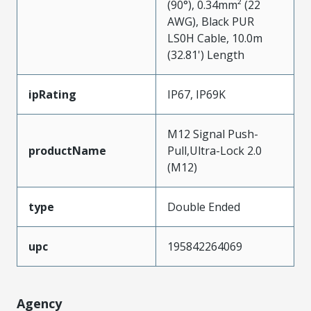
(90°), 0.34mm² (22
AWG), Black PUR
LS0H Cable, 10.0m
(32.81') Length
ipRating
IP67, IP69K
M12 Signal Push-
productName
Pull,Ultra-Lock 2.0
(M12)
type
Double Ended
upc
195842264069
Agency