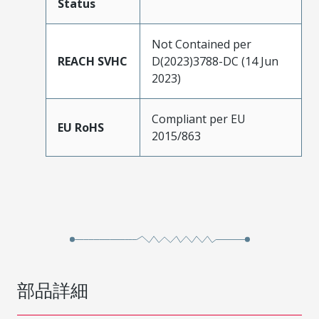
Status
Not Contained per
REACH SVHC
D(2023)3788-DC (14 Jun
2023)
Compliant per EU
EU RoHS
2015/863
部品詳細