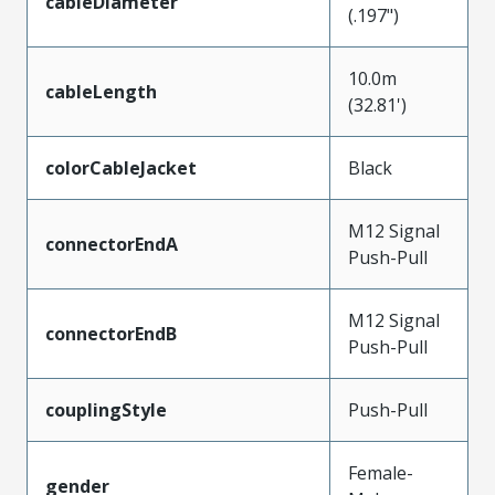
cableDiameter
(.197")
10.0m
cableLength
(32.81')
colorCableJacket
Black
M12 Signal
connectorEndA
Push-Pull
M12 Signal
connectorEndB
Push-Pull
couplingStyle
Push-Pull
Female-
gender