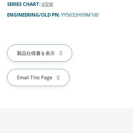
SERIES CHART
:
VIEW
ENGINEERING/OLD PN:
YY5032H09M100
製品仕様書を表示
Email This Page