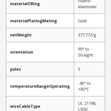
Fluoro-
materialORing
elastomer
materialPlatingMating
Gold
netWeight
377.772/g
90° to
orientation
Straight
poles
5
-40° to
temperatureRangeOperating
+85°C
UL 21198,
wireCableType
LS0H