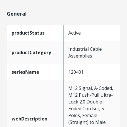
General
productStatus
Active
Industrial Cable
productCategory
Assemblies
seriesName
120401
M12 Signal, A-Coded,
M12 Push-Pull Ultra-
Lock 2.0 Double-
Ended Cordset, 5
Poles, Female
webDescription
(Straight) to Male