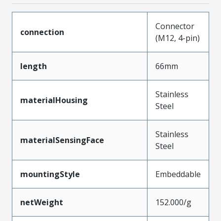
Connector
connection
(M12, 4-pin)
length
66mm
Stainless
materialHousing
Steel
Stainless
materialSensingFace
Steel
mountingStyle
Embeddable
netWeight
152.000/g