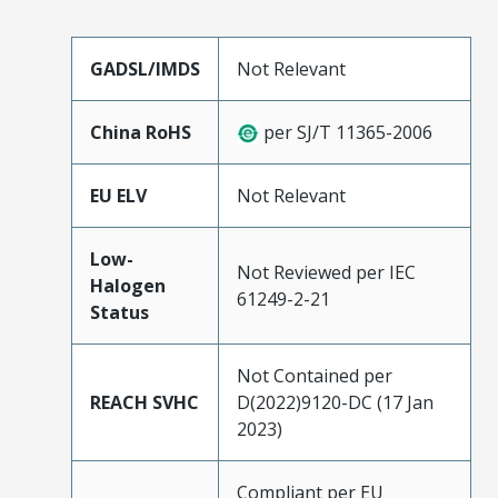
GADSL/IMDS
Not Relevant
China RoHS
per SJ/T 11365-2006
EU ELV
Not Relevant
Low-
Not Reviewed per IEC
Halogen
61249-2-21
Status
Not Contained per
REACH SVHC
D(2022)9120-DC (17 Jan
2023)
Compliant per EU