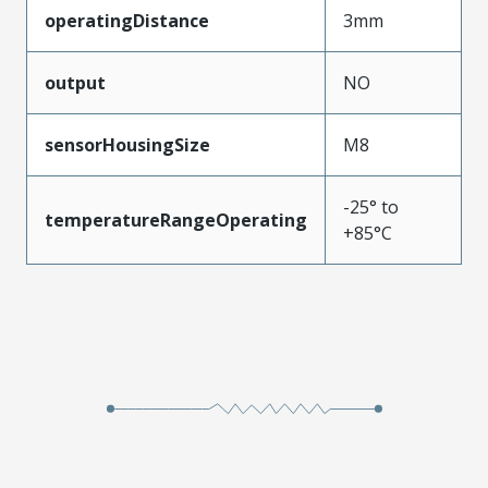
operatingDistance
3mm
output
NO
sensorHousingSize
M8
-25° to
temperatureRangeOperating
+85°C