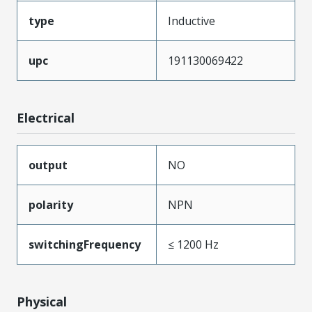
type
Inductive
upc
191130069422
Electrical
output
NO
polarity
NPN
switchingFrequency
≤ 1200 Hz
Physical