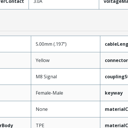
erContact
3.0A
voltageM
5.00mm (.197")
cableLen
Yellow
connecto
M8 Signal
couplingS
Female-Male
keyway
None
materialC
rBody
TPE
material