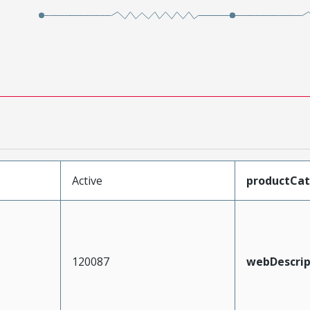
Active
productCa
120087
webDescrip