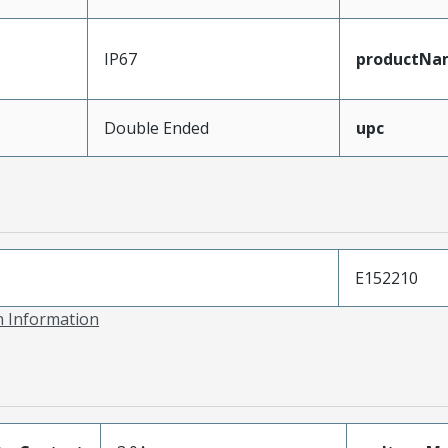
IP67
productNa
Double Ended
upc
E152210
on Information