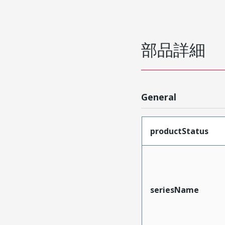
部品詳細
General
productStatus
seriesName