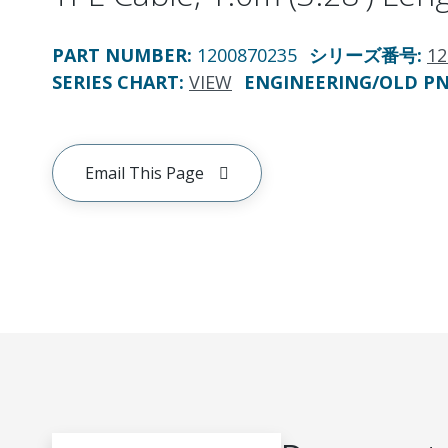
PART NUMBER
:
1200870235
シリーズ番号
:
12
SERIES CHART
:
VIEW
ENGINEERING/OLD P
Email This Page