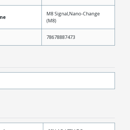
M8 Signal,Nano-Change
me
(M8)
78678887473