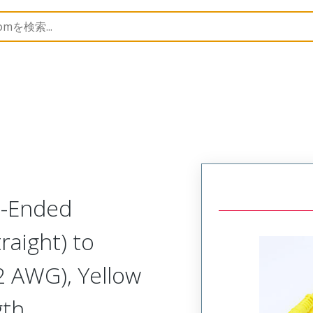
semblies
120087
1200870235
e-Ended
raight) to
2 AWG), Yellow
gth