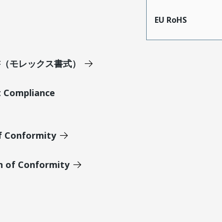
EU RoHS
明書（モレックス書式）
t Compliance
of Conformity
n of Conformity