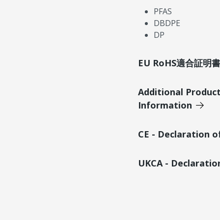
PFAS
DBDPE
DP
EU RoHS適合証
Additional Produc
Information
CE - Declaration 
UKCA - Declaratio