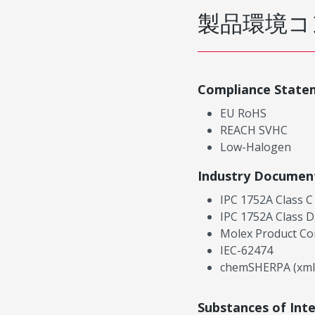
製品環境コ
Compliance State
EU RoHS
REACH SVHC
Low-Halogen
Industry Documen
IPC 1752A Class C
IPC 1752A Class D
Molex Product Co
IEC-62474
chemSHERPA (xml
Substances of Int