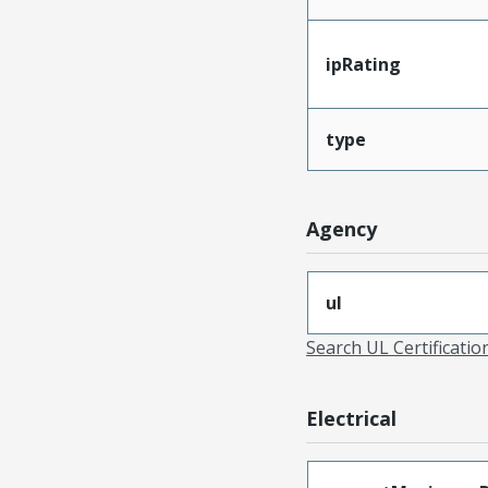
ipRating
type
Agency
ul
Search UL Certificati
Electrical