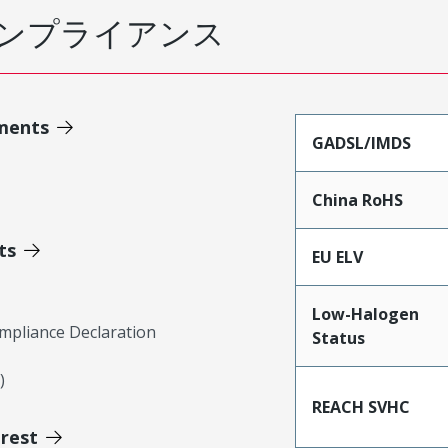
ンプライアンス
ments
GADSL/IMDS
China RoHS
ts
EU ELV
Low-Halogen
mpliance Declaration
Status
)
REACH SVHC
erest