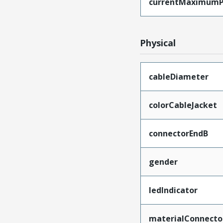
currentMaximumP
Physical
cableDiameter
colorCableJacket
connectorEndB
gender
ledIndicator
materialConnecto