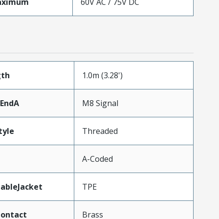
aximum
60V AC / 75V DC
gth
1.0m (3.28')
rEndA
M8 Signal
tyle
Threaded
A-Coded
ableJacket
TPE
Contact
Brass