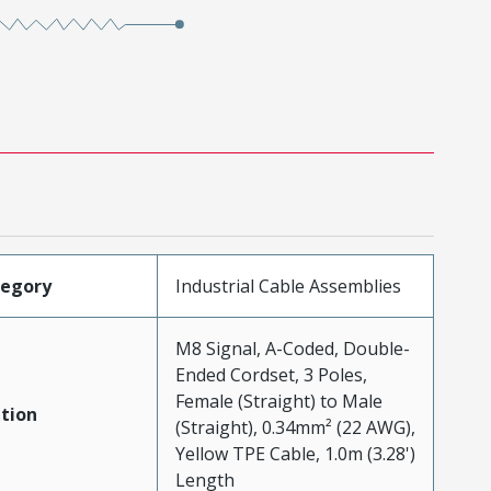
tegory
Industrial Cable Assemblies
M8 Signal, A-Coded, Double-
Ended Cordset, 3 Poles,
Female (Straight) to Male
tion
(Straight), 0.34mm² (22 AWG),
Yellow TPE Cable, 1.0m (3.28')
Length