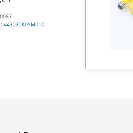
0087
N:
443030K05M010