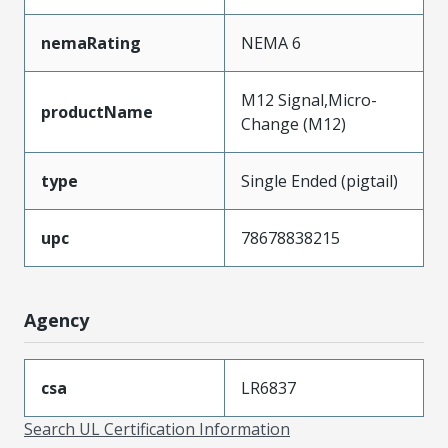
nemaRating
NEMA 6
M12 Signal,Micro-
productName
Change (M12)
type
Single Ended (pigtail)
upc
78678838215
Agency
csa
LR6837
Search UL Certification Information