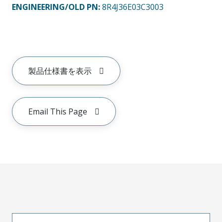
ENGINEERING/OLD PN:
8R4J36E03C3003
製品仕様書を表示
Email This Page