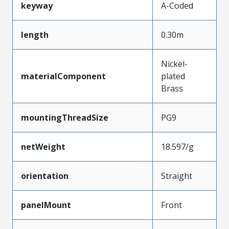
keyway
A-Coded
length
0.30m
Nickel-
materialComponent
plated
Brass
mountingThreadSize
PG9
netWeight
18.597/g
orientation
Straight
panelMount
Front