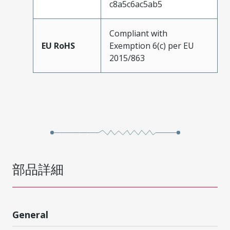
c8a5c6ac5ab5
Compliant with
EU RoHS
Exemption 6(c) per EU
2015/863
部品詳細
General