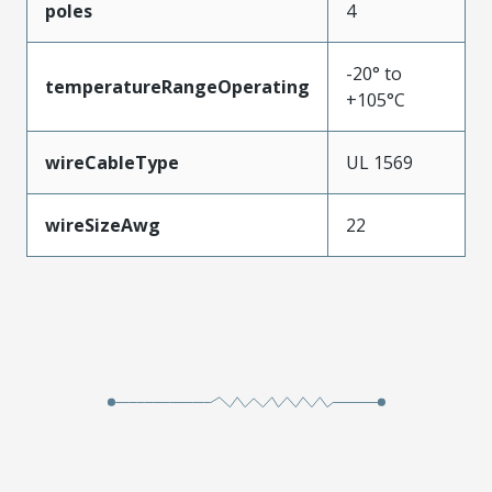
poles
4
-20° to
temperatureRangeOperating
+105°C
wireCableType
UL 1569
wireSizeAwg
22