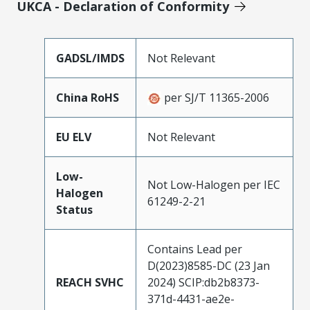
UKCA - Declaration of Conformity
GADSL/IMDS
Not Relevant
China RoHS
per SJ/T 11365-2006
EU ELV
Not Relevant
Low-
Not Low-Halogen per IEC
Halogen
61249-2-21
Status
Contains Lead per
D(2023)8585-DC (23 Jan
REACH SVHC
2024) SCIP:db2b8373-
371d-4431-ae2e-