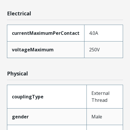
Electrical
currentMaximumPerContact
4.0A
voltageMaximum
250V
Physical
External
couplingType
Thread
gender
Male