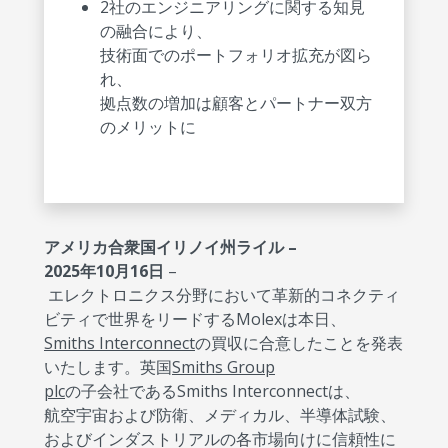
2社のエンジニアリングに関する知見
の融合により、
技術面でのポートフォリオ拡充が図ら
れ、
拠点数の増加は顧客とパートナー双方
のメリットに
アメリカ合衆国イリノイ州ライル –
2025年10月16日
–
エレクトロニクス分野において革新的コネクティ
ビティで世界をリードするMolexは本日、
Smiths Interconnect
の買収に合意したことを発表
いたします。英国
Smiths Group
plc
の子会社であるSmiths Interconnectは、
航空宇宙および防衛、メディカル、半導体試験、
およびインダストリアルの各市場向けに信頼性に