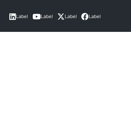
Label
Label
Label
Label
Label
本社
〒220-0012
神奈川県横浜市西区みなとみらい3丁目3番3号
横浜コネクトスクエア 18階
モレックスは、米国におけるMolex, LLCの登録商標であり、
その他の国でも登録されている場合があります。
ここに記載されているその他の商標はすべて、
それぞれの所有者に帰属します。© Copyright 2026