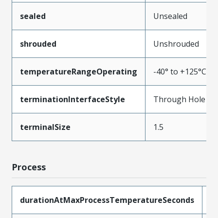
sealed
Unsealed
shrouded
Unshrouded
temperatureRangeOperating
-40° to +125°C
terminationInterfaceStyle
Through Hole
terminalSize
1.5
Process
durationAtMaxProcessTemperatureSeconds
5