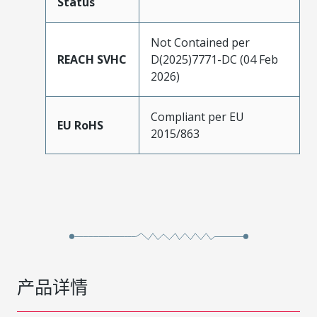
Status
Not Contained per
REACH SVHC
D(2025)7771-DC (04 Feb
2026)
Compliant per EU
EU RoHS
2015/863
产品详情