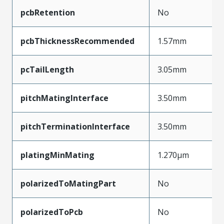
pcbRetention
No
pcbThicknessRecommended
1.57mm
pcTailLength
3.05mm
pitchMatingInterface
3.50mm
pitchTerminationInterface
3.50mm
platingMinMating
1.270µm
polarizedToMatingPart
No
polarizedToPcb
No