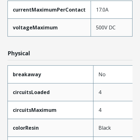
currentMaximumPerContact
17.0A
voltageMaximum
500V DC
Physical
breakaway
No
circuitsLoaded
4
circuitsMaximum
4
colorResin
Black