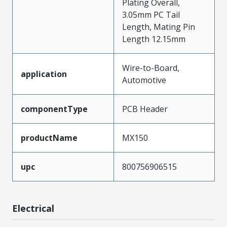
Plating Overall,
3.05mm PC Tail
Length, Mating Pin
Length 12.15mm
Wire-to-Board,
application
Automotive
componentType
PCB Header
productName
MX150
upc
800756906515
Electrical