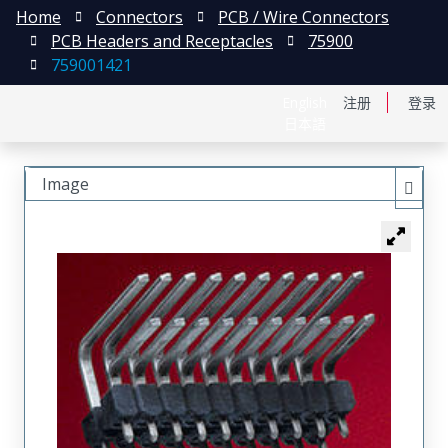
Home
Connectors
PCB / Wire Connectors
PCB Headers and Receptacles
75900
759001421
English
注册
登录
日本語
Image