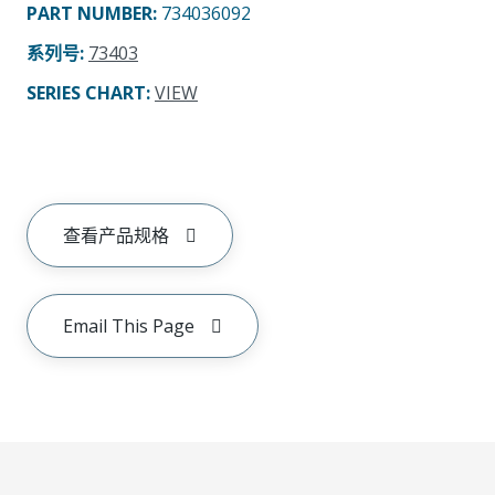
PART NUMBER
:
734036092
系列号
:
73403
SERIES CHART
:
VIEW
查看产品规格
Email This Page