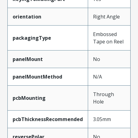
orientation
Right Angle
Embossed
packagingType
Tape on Reel
panelMount
No
panelMountMethod
N/A
Through
pcbMounting
Hole
pcbThicknessRecommended
3.05mm
reversePolar
No