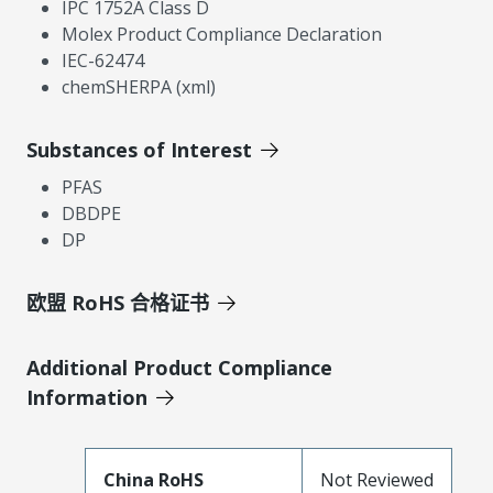
IPC 1752A Class D
Molex Product Compliance Declaration
IEC-62474
chemSHERPA (xml)
Substances of Interest
PFAS
DBDPE
DP
欧盟 RoHS 合格证书
Additional Product Compliance
Information
China RoHS
Not Reviewed