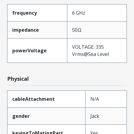
frequency
6 GHz
impedance
50Ω
VOLTAGE: 335
powerVoltage
Vrms@Sea Level
Physical
cableAttachment
N/A
gender
Jack
keyingToMatingPart
Yes