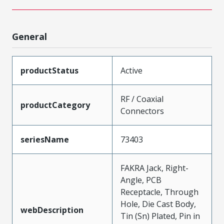
General
productStatus
Active
RF / Coaxial
productCategory
Connectors
seriesName
73403
FAKRA Jack, Right-
Angle, PCB
Receptacle, Through
Hole, Die Cast Body,
webDescription
Tin (Sn) Plated, Pin in