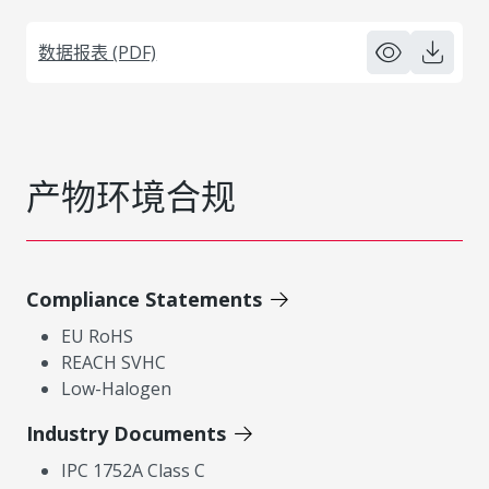
数据报表 (PDF)
产物环境合规
Compliance Statements
EU RoHS
REACH SVHC
Low-Halogen
Industry Documents
IPC 1752A Class C