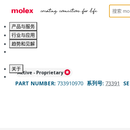
Home
Connectors
RF / Coaxial Connectors
73
产品与服务
行业与应用
趋势和见解
职业发展
关于
Active - Proprietary
联系 Molex莫仕
PART NUMBER
:
733910970
系列号
:
73391
SE