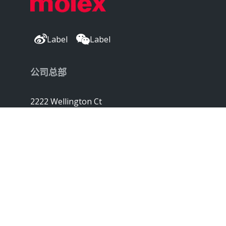
Label
Label
公司总部
2222 Wellington Ct
Lisle, IL 60532, USA
Molex® 是 Molex, LLC 在美国的注册商标，
并且可能已在其他国家/地区注册；
此处列出的所有其他商标均是各自所有者的财产。©
版权所有 2026
|
网站地图
Do Not Sell or Share My Personal
Information