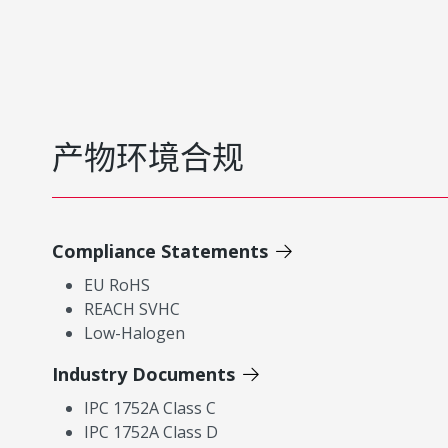
产物环境合规
Compliance Statements
EU RoHS
REACH SVHC
Low-Halogen
Industry Documents
IPC 1752A Class C
IPC 1752A Class D