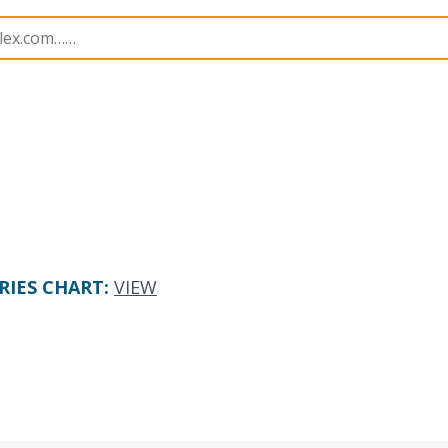
391
733910970
RIES CHART
:
VIEW