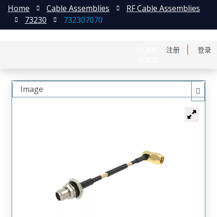
Home
Cable Assemblies
RF Cable Assemblies
73230
732307070
English
注册
登录
日本語
Image