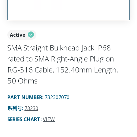
Active
SMA Straight Bulkhead Jack IP68
rated to SMA Right-Angle Plug on
RG-316 Cable, 152.40mm Length,
50 Ohms
PART NUMBER
:
732307070
系列号
:
73230
SERIES CHART
:
VIEW