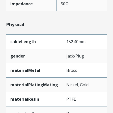
impedance
50Ω
Physical
cableLength
152.40mm
gender
Jack/Plug
materialMetal
Brass
materialPlatingMating
Nickel, Gold
materialResin
PTFE