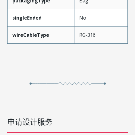
packagingType
Bag
singleEnded
No
wireCableType
RG-316
申请设计服务