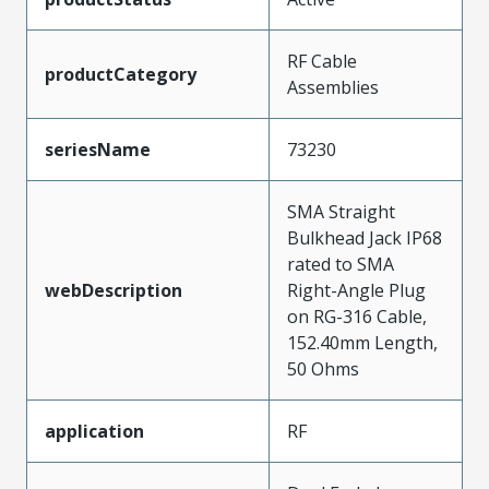
RF Cable
productCategory
Assemblies
seriesName
73230
SMA Straight
Bulkhead Jack IP68
rated to SMA
webDescription
Right-Angle Plug
on RG-316 Cable,
152.40mm Length,
50 Ohms
application
RF