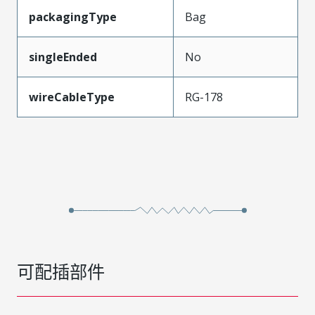
packagingType
Bag
singleEnded
No
wireCableType
RG-178
可配插部件