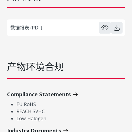
数据报表 (PDF)
产物环境合规
Compliance Statements
EU RoHS
REACH SVHC
Low-Halogen
Industry Documents