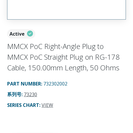
Active
MMCX PoC Right-Angle Plug to
MMCX PoC Straight Plug on RG-178
Cable, 150.00mm Length, 50 Ohms
PART NUMBER
:
732302002
系列号
:
73230
SERIES CHART
:
VIEW