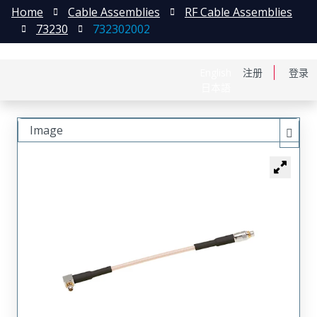
Home
Cable Assemblies
RF Cable Assemblies
73230
732302002
English
注册
登录
日本語
Image