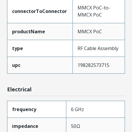
MMCX PoC-to-
connectorToConnector
MMCX PoC
productName
MMCX PoC
type
RF Cable Assembly
upc
198282573715
Electrical
frequency
6 GHz
impedance
50Ω