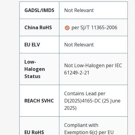
GADSL/IMDS
Not Relevant
China RoHS
per SJ/T 11365-2006
EU ELV
Not Relevant
Low-
Not Low-Halogen per IEC
Halogen
61249-2-21
Status
Contains Lead per
REACH SVHC
D(2025)4165-DC (25 June
2025)
Compliant with
EU RoHS
Exemption 6(c) per EU