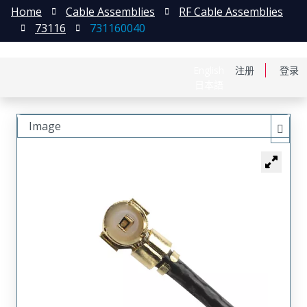
Home
Cable Assemblies
RF Cable Assemblies
73116
731160040
English
注册
登录
日本語
Image