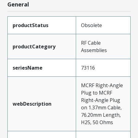
General
productStatus
Obsolete
RF Cable
productCategory
Assemblies
seriesName
73116
MCRF Right-Angle
Plug to MCRF
Right-Angle Plug
webDescription
on 1.37mm Cable,
76.20mm Length,
H25, 50 Ohms