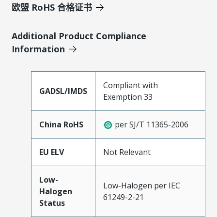
欧盟 RoHS 合格证书
Additional Product Compliance
Information
Compliant with
GADSL/IMDS
Exemption 33
China RoHS
per SJ/T 11365-2006
EU ELV
Not Relevant
Low-
Low-Halogen per IEC
Halogen
61249-2-21
Status