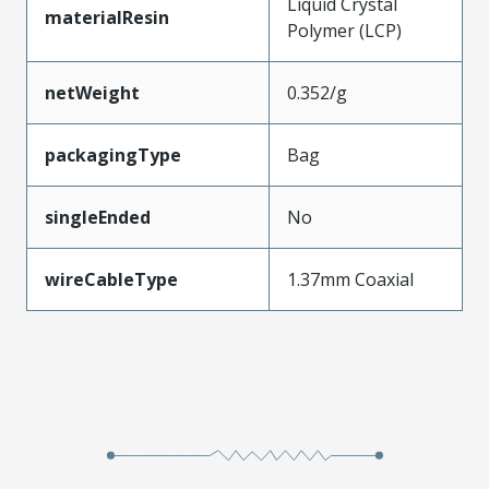
Liquid Crystal
materialResin
Polymer (LCP)
netWeight
0.352/g
packagingType
Bag
singleEnded
No
wireCableType
1.37mm Coaxial