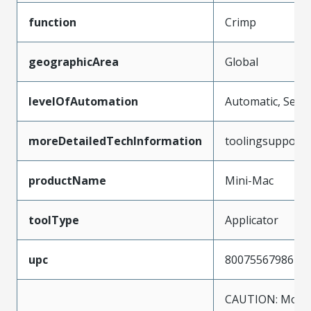
function
Crimp
geographicArea
Global
levelOfAutomation
Automatic, Semi
moreDetailedTechInformation
toolingsupport
productName
Mini-Mac
toolType
Applicator
upc
800755679861
CAUTION: Molex