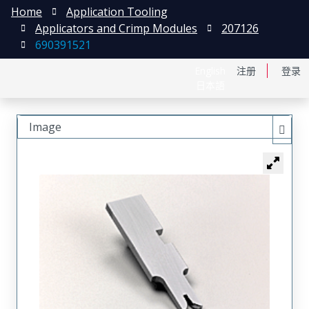
Home
Application Tooling
Applicators and Crimp Modules
207126
690391521
English
注册
登录
日本語
Image