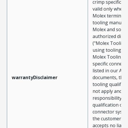
crimp specificat
valid only when 
Molex terminals
tooling manufac
Molex and sold 
authorized distr
("Molex Tooling
using tooling ot
Molex Tooling w
specific connect
listed in our ATS
warrantyDisclaimer
documents, the
tooling qualifica
not apply and t
responsibility for
qualification of 
connector system
the customer. M
accepts no liabili