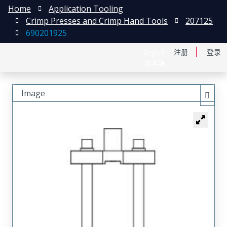
Home
Application Tooling
Crimp Presses and Crimp Hand Tools
207125
690201925
English
注册
登录
日本語
Image