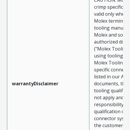
crimp specificat
valid only when 
Molex terminals
tooling manufac
Molex and sold 
authorized distr
("Molex Tooling
using tooling ot
Molex Tooling w
specific connect
listed in our ATS
warrantyDisclaimer
documents, the
tooling qualifica
not apply and t
responsibility for
qualification of 
connector system
the customer. M