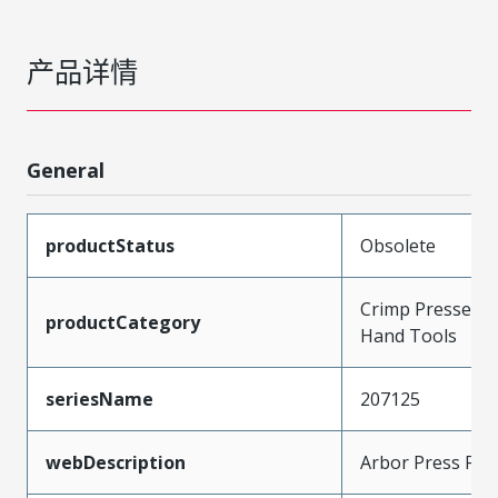
产品详情
General
productStatus
Obsolete
Crimp Presses a
productCategory
Hand Tools
seriesName
207125
webDescription
Arbor Press Fixt