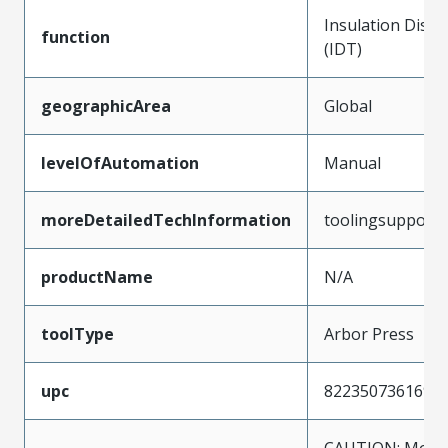
Insulation Disp
function
(IDT)
geographicArea
Global
levelOfAutomation
Manual
moreDetailedTechInformation
toolingsupport
productName
N/A
toolType
Arbor Press
upc
822350736169
CAUTION: Molex