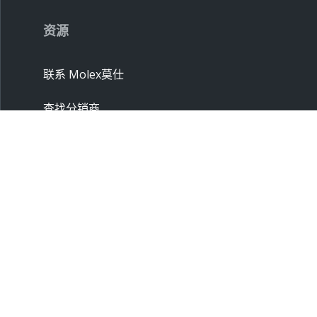
资源
联系 Molex莫仕
查找分销商
市场同类产品对照
联系销售办事处
供应商
申请样品