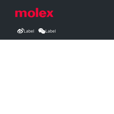
关键字: 64320-1311, 0643201311
Compliance & Certifications
Add1 Display Name
Label
Label
GADSL/IMDS
Add1 Status
Compliant
公司总部
China RoHS Display Name
China RoHS
2222 Wellington Ct
China RoHS Status
Lisle, IL 60532, USA
Green Image per SJ/T 11365-2006
Elv Display Name
Molex® 是 Molex, LLC 在美国的注册商标，
EU ELV
并且可能已在其他国家/地区注册；
此处列出的所有其他商标均是各自所有者的财产。©
Elv Status
版权所有 2026
Compliant per 2000/53/EC
Hflh Display Name