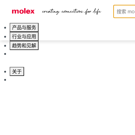
产品与服务
行业与应用
零件编号
趋势和见解
643201311
职业发展
类别
Connector Housings
关于
联系 Molex莫仕
Physical Specifications
Circuits Detail
8 x 1.5mm & 40 x 0.635mm terminals
Circuits Maximum
48.0
Color Resin