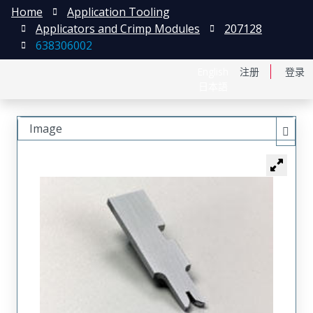
Home
Application Tooling
Applicators and Crimp Modules
207128
638306002
English
注册
登录
日本語
Image