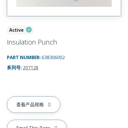
Active
Insulation Punch
PART NUMBER
:
638306002
系列号
:
207128
查看产品规格
Email This Page