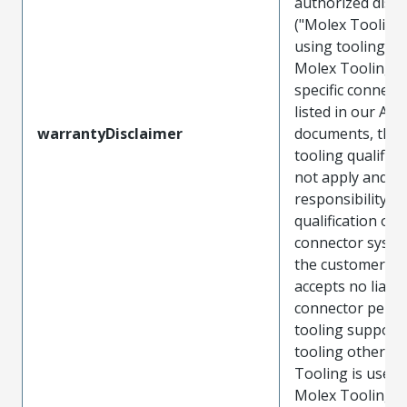
authorized distr
("Molex Tooling
using tooling ot
Molex Tooling w
specific connect
listed in our ATS
warrantyDisclaimer
documents, the
tooling qualifica
not apply and t
responsibility for
qualification of 
connector system
the customer. M
accepts no liabili
connector perf
tooling support
tooling other t
Tooling is used
Molex Tooling is