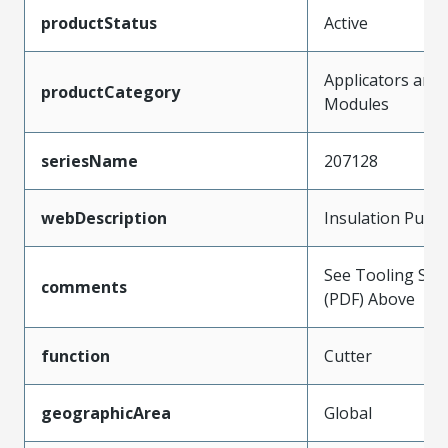
productStatus
Active
Applicators and
productCategory
Modules
seriesName
207128
webDescription
Insulation Punc
See Tooling Spec
comments
(PDF) Above
function
Cutter
geographicArea
Global