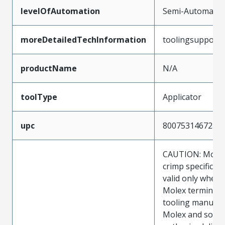
levelOfAutomation
Semi-Automatic
moreDetailedTechInformation
toolingsupport
productName
N/A
toolType
Applicator
upc
800753146723
CAUTION: Molex
crimp specificat
valid only when 
Molex terminals
tooling manufac
Molex and sold 