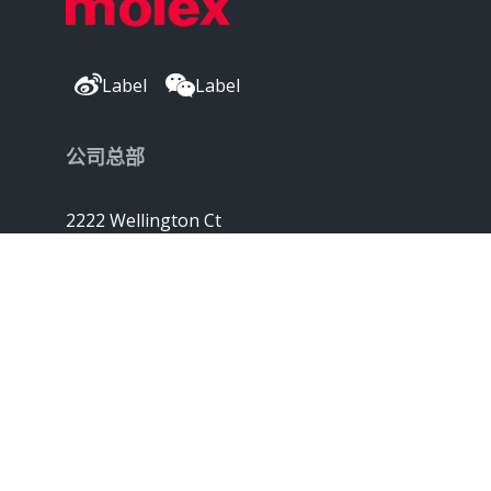
Label
Label
公司总部
2222 Wellington Ct
Lisle, IL 60532, USA
Molex® 是 Molex, LLC 在美国的注册商标，
并且可能已在其他国家/地区注册；
此处列出的所有其他商标均是各自所有者的财产。©
版权所有 2026
|
网站地图
Do Not Sell or Share My Personal
Information