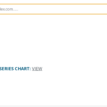
B Headers and Receptacles
501568
5015681227
SERIES CHART
:
VIEW