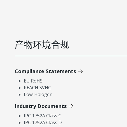
产物环境合规
Compliance Statements
EU RoHS
REACH SVHC
Low-Halogen
Industry Documents
IPC 1752A Class C
IPC 1752A Class D