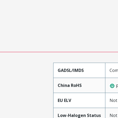
GADSL/IMDS
Comp
China RoHS
p
EU ELV
Not
Low-Halogen Status
Not