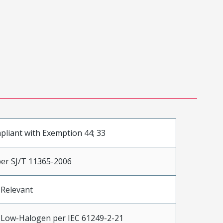
liant with Exemption 44; 33
er SJ/T 11365-2006
 Relevant
 Low-Halogen per IEC 61249-2-21