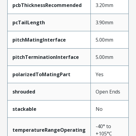
pcbThicknessRecommended
3.20mm
pcTailLength
3.90mm
pitchMatingInterface
5.00mm
pitchTerminationInterface
5.00mm
polarizedToMatingPart
Yes
shrouded
Open Ends
stackable
No
-40° to
temperatureRangeOperating
+105°C