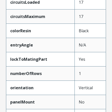
circuitsLoaded
17
circuitsMaximum
17
colorResin
Black
entryAngle
N/A
lockToMatingPart
Yes
numberOfRows
1
orientation
Vertical
panelMount
No