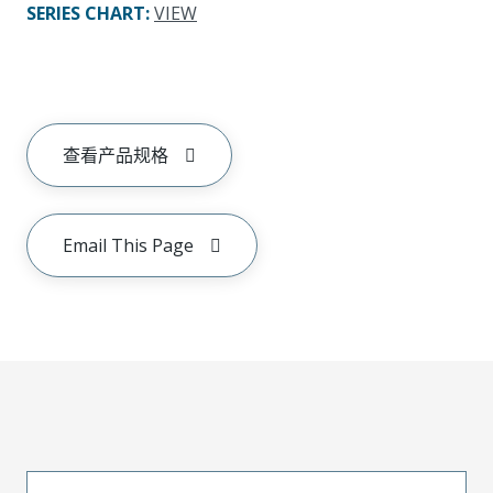
SERIES CHART
:
VIEW
查看产品规格
Email This Page