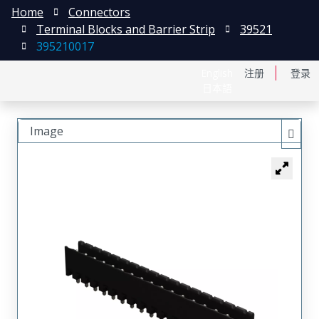
Home
Connectors
Terminal Blocks and Barrier Strip
39521
395210017
English
注册
登录
日本語
Image