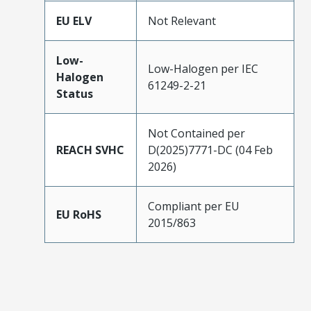
EU ELV
Not Relevant
Low-
Low-Halogen per IEC
Halogen
61249-2-21
Status
Not Contained per
REACH SVHC
D(2025)7771-DC (04 Feb
2026)
Compliant per EU
EU RoHS
2015/863