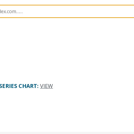
nnector Housings
205979
2059792050
SERIES CHART
:
VIEW