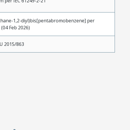
n per IEC 61249-2-21
Ethane-1,2-diyl)bis[pentabromobenzene] per
(04 Feb 2026)
EU 2015/863