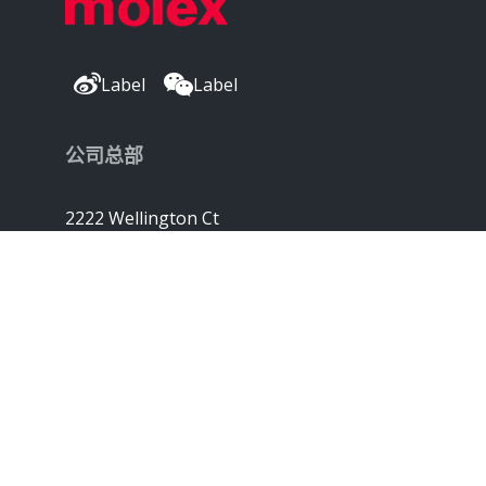
Label
Label
公司总部
2222 Wellington Ct
Lisle, IL 60532, USA
Molex® 是 Molex, LLC 在美国的注册商标，
并且可能已在其他国家/地区注册；
此处列出的所有其他商标均是各自所有者的财产。©
版权所有 2026
|
网站地图
Do Not Sell or Share My Personal
Information