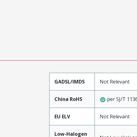
GADSL/IMDS
Not Relevant
China RoHS
per SJ/T 113
EU ELV
Not Relevant
Low-Halogen