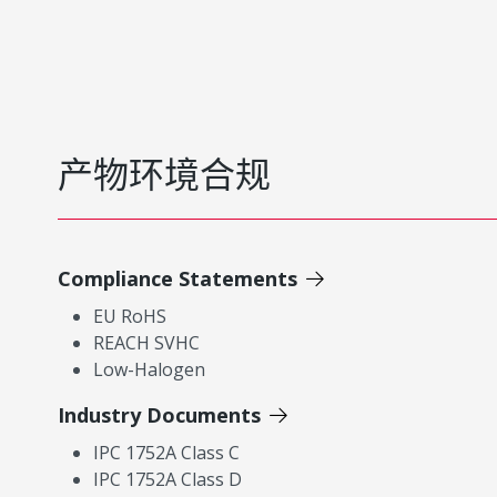
产物环境合规
Compliance Statements
EU RoHS
REACH SVHC
Low-Halogen
Industry Documents
IPC 1752A Class C
IPC 1752A Class D