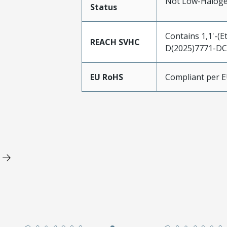
Not Low-Haloge
Status
Contains 1,1'-(
REACH SVHC
D(2025)7771-DC 
EU RoHS
Compliant per 