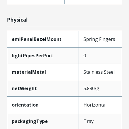
Physical
emiPanelBezelMount
Spring Fingers
lightPipesPerPort
0
materialMetal
Stainless Steel
netWeight
5.880/g
orientation
Horizontal
packagingType
Tray