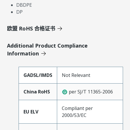
DBDPE
DP
欧盟 RoHS 合格证书
Additional Product Compliance
Information
GADSL/IMDS
Not Relevant
China RoHS
per SJ/T 11365-2006
Compliant per
EU ELV
2000/53/EC