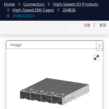
Home
Connectors
High-Speed I/O Products
High-Speed EMI Cages
204826
2048262004
English
注册
登录
日本語
Image