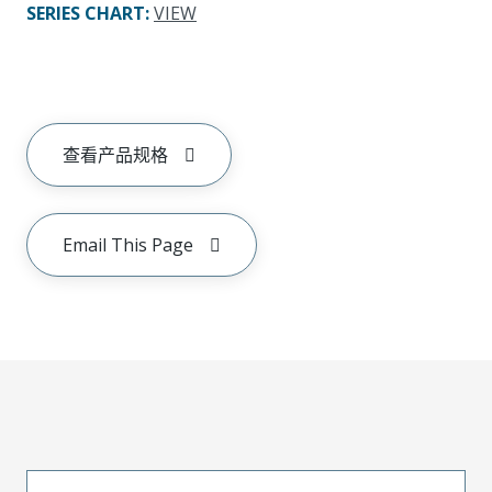
SERIES CHART
:
VIEW
查看产品规格
Email This Page