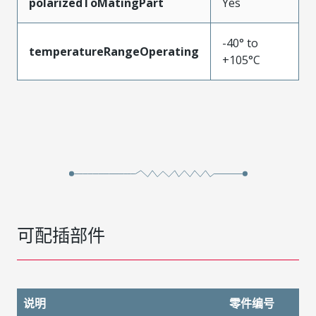
polarizedToMatingPart
Yes
-40° to
temperatureRangeOperating
+105°C
可配插部件
说明
零件编号