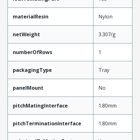
materialResin
Nylon
netWeight
3.307/g
numberOfRows
1
packagingType
Tray
panelMount
No
pitchMatingInterface
1.80mm
pitchTerminationInterface
1.80mm