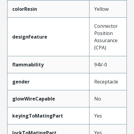
colorResin
Yellow
Connector
Position
designFeature
Assurance
(CPA)
flammability
94V-0
gender
Receptacle
glowWireCapable
No
keyingToMatingPart
Yes
lockToMatingPart
Yes