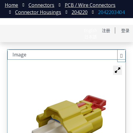
Home
Connectors
PCB / Wire Connectors
Connector Housings
204220
2042203404
English
注册
登录
日本語
Image