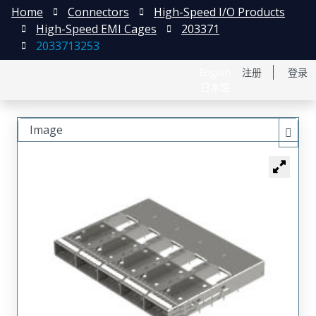
Home
Connectors
High-Speed I/O Products
High-Speed EMI Cages
203371
2033713253
English
注册
登录
日本語
Image