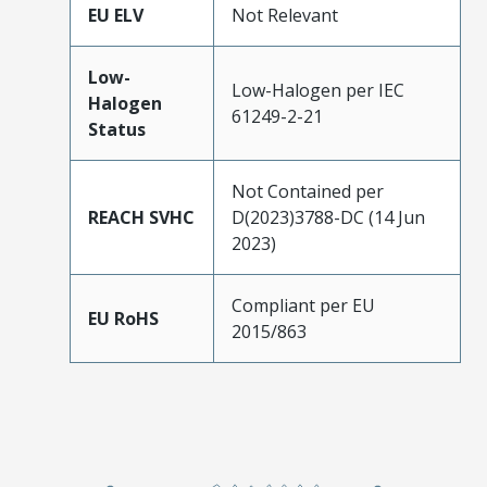
EU ELV
Not Relevant
Low-
Low-Halogen per IEC
Halogen
61249-2-21
Status
Not Contained per
REACH SVHC
D(2023)3788-DC (14 Jun
2023)
Compliant per EU
EU RoHS
2015/863