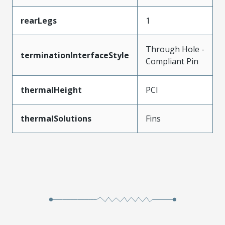
rearLegs
1
Through Hole -
terminationInterfaceStyle
Compliant Pin
thermalHeight
PCI
thermalSolutions
Fins