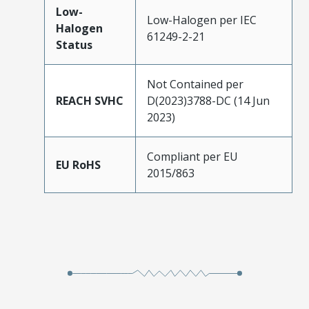
Low-
Low-Halogen per IEC
Halogen
61249-2-21
Status
Not Contained per
REACH SVHC
D(2023)3788-DC (14 Jun
2023)
Compliant per EU
EU RoHS
2015/863