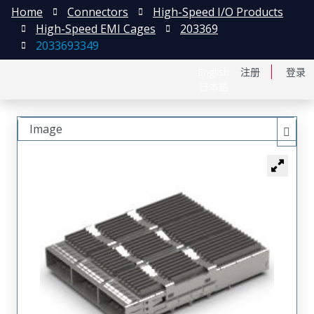
Home
Connectors
High-Speed I/O Products
High-Speed EMI Cages
203369
2033693349
English
注册
登录
日本語
Image