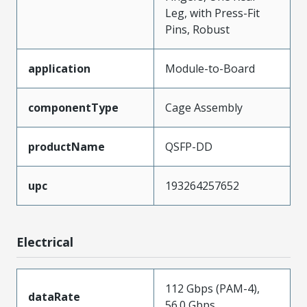
Leg, with Press-Fit
Pins, Robust
application
Module-to-Board
componentType
Cage Assembly
productName
QSFP-DD
upc
193264257652
Electrical
112 Gbps (PAM-4),
dataRate
56.0 Gbps