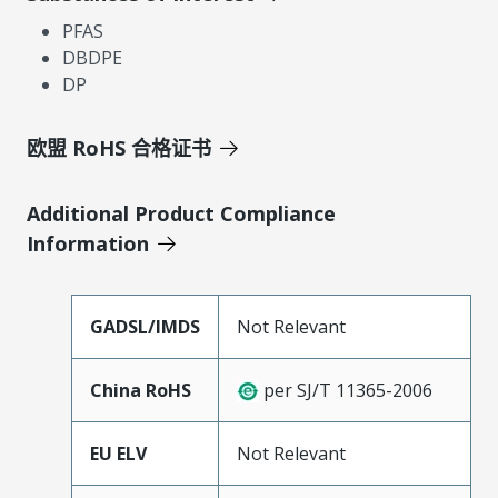
PFAS
DBDPE
DP
欧盟 RoHS 合格证书
Additional Product Compliance
Information
GADSL/IMDS
Not Relevant
China RoHS
per SJ/T 11365-2006
EU ELV
Not Relevant