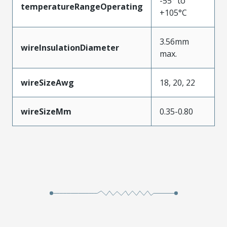
-55° to
temperatureRangeOperating
+105°C
3.56mm
wireInsulationDiameter
max.
wireSizeAwg
18, 20, 22
wireSizeMm
0.35-0.80