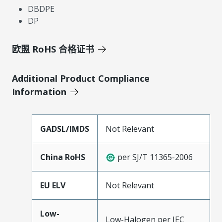
DBDPE
DP
欧盟 RoHS 合格证书
Additional Product Compliance
Information
GADSL/IMDS
Not Relevant
China RoHS
per SJ/T 11365-2006
EU ELV
Not Relevant
Low-
Low-Halogen per IEC