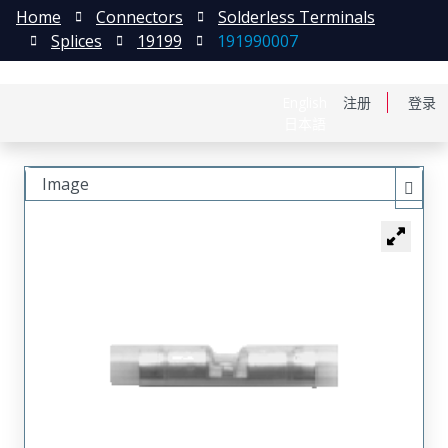
Home
Connectors
Solderless Terminals
Splices
19199
191990007
English
注册
登录
日本語
Image