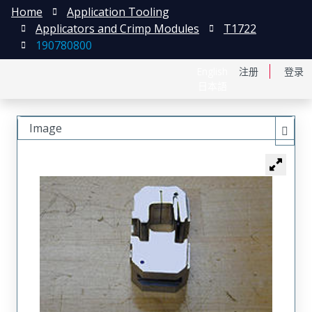
Home
Application Tooling
Applicators and Crimp Modules
T1722
190780800
English
注册
登录
日本語
Image