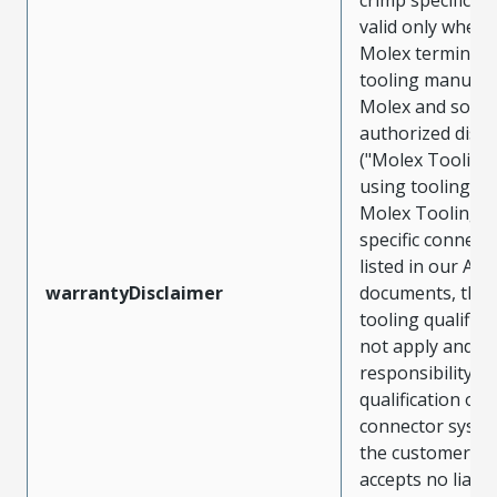
valid only when 
Molex terminals
tooling manufac
Molex and sold 
authorized distr
("Molex Tooling
using tooling ot
Molex Tooling w
specific connect
listed in our ATS
warrantyDisclaimer
documents, the
tooling qualifica
not apply and t
responsibility for
qualification of 
connector system
the customer. M
accepts no liabili