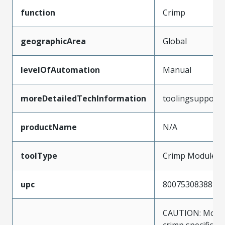
function
Crimp
geographicArea
Global
levelOfAutomation
Manual
moreDetailedTechInformation
toolingsupport
productName
N/A
toolType
Crimp Module
upc
800753083882
CAUTION: Molex
crimp specificat