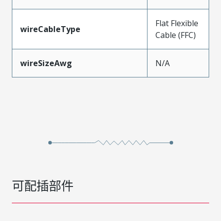
Flat Flexible
wireCableType
Cable (FFC)
wireSizeAwg
N/A
可配插部件