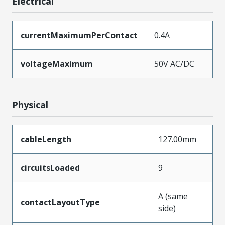
Electrical
currentMaximumPerContact
0.4A
voltageMaximum
50V AC/DC
Physical
cableLength
127.00mm
circuitsLoaded
9
A (same
contactLayoutType
side)