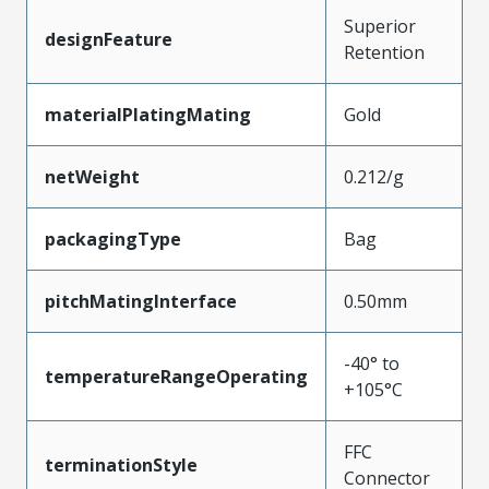
Superior
designFeature
Retention
materialPlatingMating
Gold
netWeight
0.212/g
packagingType
Bag
pitchMatingInterface
0.50mm
-40° to
temperatureRangeOperating
+105°C
FFC
terminationStyle
Connector