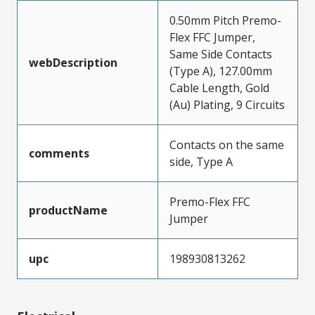
0.50mm Pitch Premo-
Flex FFC Jumper,
Same Side Contacts
webDescription
(Type A), 127.00mm
Cable Length, Gold
(Au) Plating, 9 Circuits
Contacts on the same
comments
side, Type A
Premo-Flex FFC
productName
Jumper
upc
198930813262