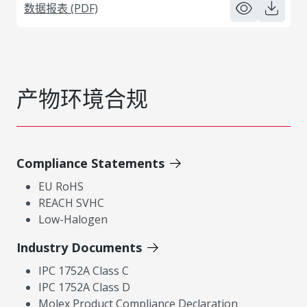
数据报表 (PDF)
产物环境合规
Compliance Statements
EU RoHS
REACH SVHC
Low-Halogen
Industry Documents
IPC 1752A Class C
IPC 1752A Class D
Molex Product Compliance Declaration