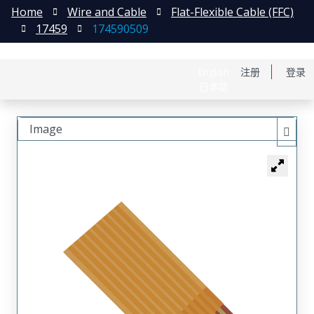
Home
Wire and Cable
Flat-Flexible Cable (FFC)
17459
174590509
English
注册
登录
日本語
Image