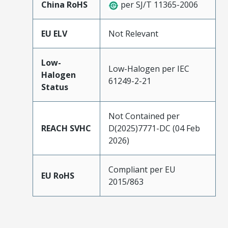
China RoHS
per SJ/T 11365-2006
EU ELV
Not Relevant
Low-
Low-Halogen per IEC
Halogen
61249-2-21
Status
Not Contained per
REACH SVHC
D(2025)7771-DC (04 Feb
2026)
Compliant per EU
EU RoHS
2015/863