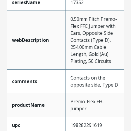
seriesName
17352
0.50mm Pitch Premo-
Flex FFC Jumper with
Ears, Opposite Side
webDescription
Contacts (Type D),
254.00mm Cable
Length, Gold (Au)
Plating, 50 Circuits
Contacts on the
comments
opposite side, Type D
Premo-Flex FFC
productName
Jumper
upc
198282291619