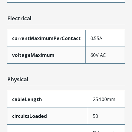
Electrical
currentMaximumPerContact
0.55A
voltageMaximum
60V AC
Physical
cableLength
254.00mm
circuitsLoaded
50