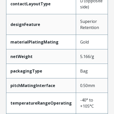
D (opposite
contactLayoutType
side)
Superior
designFeature
Retention
materialPlatingMating
Gold
netWeight
5.166/g
packagingType
Bag
pitchMatingInterface
0.50mm
-40° to
temperatureRangeOperating
+105°C