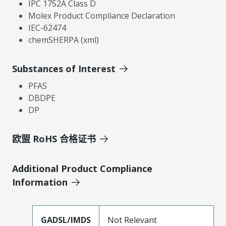
IPC 1752A Class D
Molex Product Compliance Declaration
IEC-62474
chemSHERPA (xml)
Substances of Interest
PFAS
DBDPE
DP
欧盟 RoHS 合格证书
Additional Product Compliance
Information
GADSL/IMDS
Not Relevant