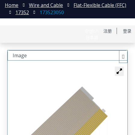
Home
Wire and Cable
Flat-Flexible Cable (FFC)
17352
173523050
English
注册
登录
日本語
Image