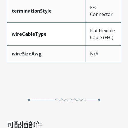
FFC
terminationStyle
Connector
Flat Flexible
wireCableType
Cable (FFC)
wireSizeAwg
N/A
可配插部件