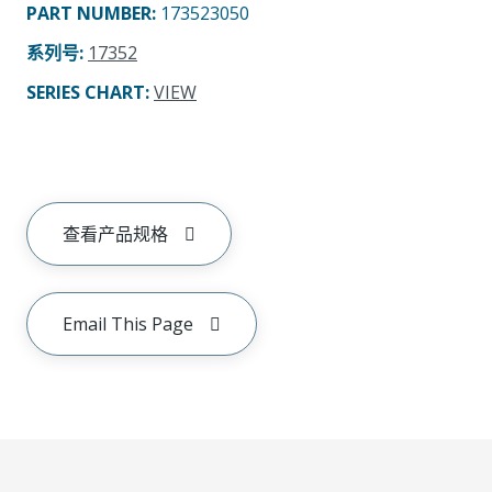
PART NUMBER
:
173523050
系列号
:
17352
SERIES CHART
:
VIEW
查看产品规格
Email This Page