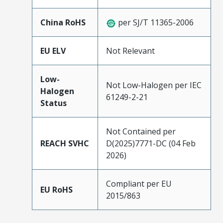
China RoHS
per SJ/T 11365-2006
EU ELV
Not Relevant
Low-
Not Low-Halogen per IEC
Halogen
61249-2-21
Status
Not Contained per
REACH SVHC
D(2025)7771-DC (04 Feb
2026)
Compliant per EU
EU RoHS
2015/863