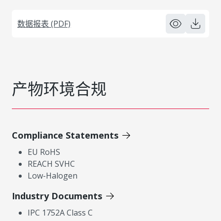
数据报表 (PDF)
产物环境合规
Compliance Statements
EU RoHS
REACH SVHC
Low-Halogen
Industry Documents
IPC 1752A Class C