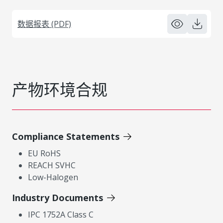
数据报表 (PDF)
产物环境合规
Compliance Statements
EU RoHS
REACH SVHC
Low-Halogen
Industry Documents
IPC 1752A Class C