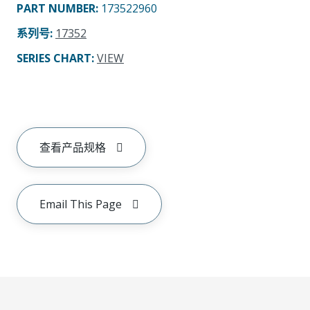
PART NUMBER
:
173522960
系列号
:
17352
SERIES CHART
:
VIEW
查看产品规格
Email This Page