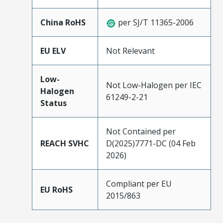
China RoHS
per SJ/T 11365-2006
EU ELV
Not Relevant
Low-
Not Low-Halogen per IEC
Halogen
61249-2-21
Status
Not Contained per
REACH SVHC
D(2025)7771-DC (04 Feb
2026)
Compliant per EU
EU RoHS
2015/863