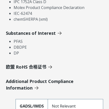
IPC 1752A Class D
Molex Product Compliance Declaration
IEC-62474
chemSHERPA (xml)
Substances of Interest
PFAS
DBDPE
DP
欧盟 RoHS 合格证书
Additional Product Compliance
Information
GADSL/IMDS
Not Relevant