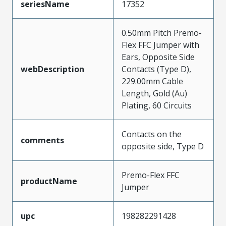
seriesName
17352
0.50mm Pitch Premo-
Flex FFC Jumper with
Ears, Opposite Side
webDescription
Contacts (Type D),
229.00mm Cable
Length, Gold (Au)
Plating, 60 Circuits
Contacts on the
comments
opposite side, Type D
Premo-Flex FFC
productName
Jumper
upc
198282291428