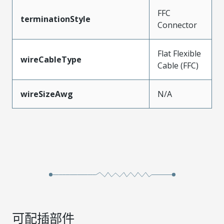
FFC
terminationStyle
Connector
Flat Flexible
wireCableType
Cable (FFC)
wireSizeAwg
N/A
可配插部件