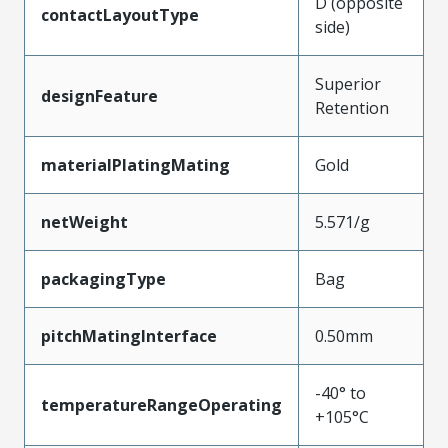
D (opposite
contactLayoutType
side)
Superior
designFeature
Retention
materialPlatingMating
Gold
netWeight
5.571/g
packagingType
Bag
pitchMatingInterface
0.50mm
-40° to
temperatureRangeOperating
+105°C