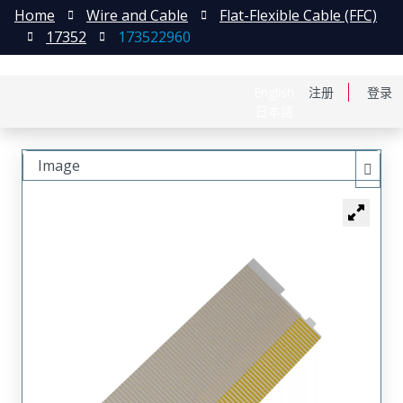
Home
Wire and Cable
Flat-Flexible Cable (FFC)
17352
173522960
English
注册
登录
日本語
Image