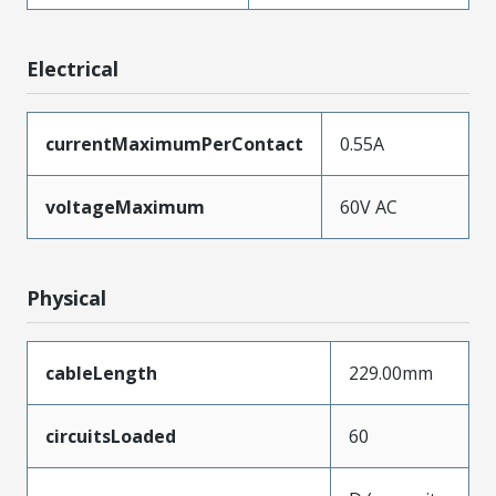
Electrical
currentMaximumPerContact
0.55A
voltageMaximum
60V AC
Physical
cableLength
229.00mm
circuitsLoaded
60