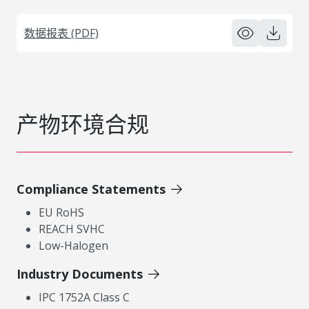
数据报表 (PDF)
产物环境合规
Compliance Statements
EU RoHS
REACH SVHC
Low-Halogen
Industry Documents
IPC 1752A Class C