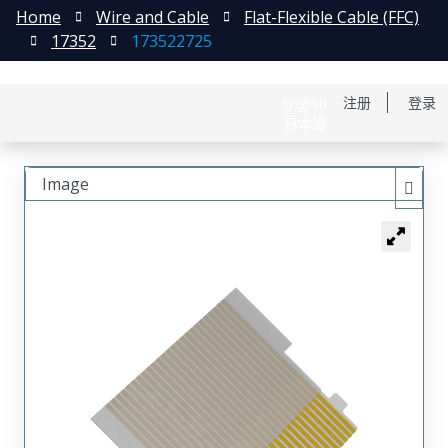
Home
Wire and Cable
Flat-Flexible Cable (FFC)
17352
173522725
English
注册
登录
日本語
Image