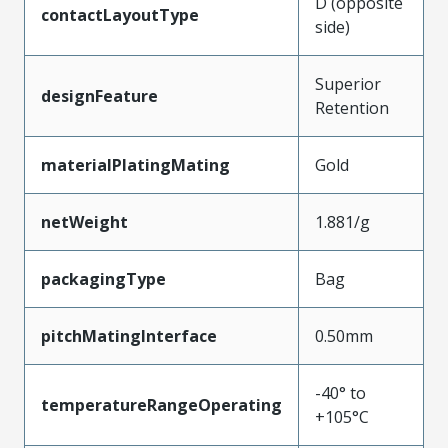
D (opposite
contactLayoutType
side)
Superior
designFeature
Retention
materialPlatingMating
Gold
netWeight
1.881/g
packagingType
Bag
pitchMatingInterface
0.50mm
-40° to
temperatureRangeOperating
+105°C