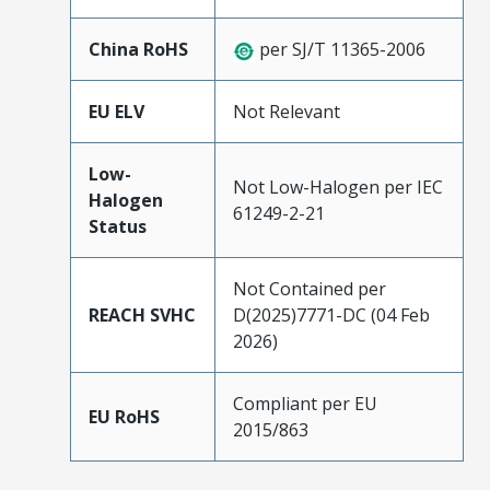
China RoHS
per SJ/T 11365-2006
EU ELV
Not Relevant
Low-
Not Low-Halogen per IEC
Halogen
61249-2-21
Status
Not Contained per
REACH SVHC
D(2025)7771-DC (04 Feb
2026)
Compliant per EU
EU RoHS
2015/863