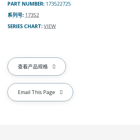
PART NUMBER
:
173522725
系列号
:
17352
SERIES CHART
:
VIEW
查看产品规格
Email This Page