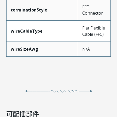
FFC
terminationStyle
Connector
Flat Flexible
wireCableType
Cable (FFC)
wireSizeAwg
N/A
可配插部件