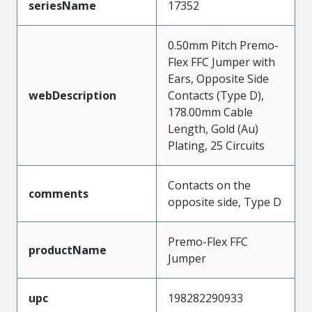
seriesName
17352
0.50mm Pitch Premo-
Flex FFC Jumper with
Ears, Opposite Side
webDescription
Contacts (Type D),
178.00mm Cable
Length, Gold (Au)
Plating, 25 Circuits
Contacts on the
comments
opposite side, Type D
Premo-Flex FFC
productName
Jumper
upc
198282290933