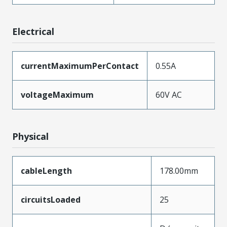
Electrical
currentMaximumPerContact
0.55A
voltageMaximum
60V AC
Physical
cableLength
178.00mm
circuitsLoaded
25