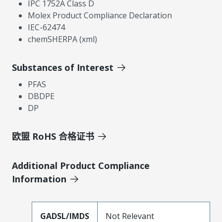
IPC 1752A Class D
Molex Product Compliance Declaration
IEC-62474
chemSHERPA (xml)
Substances of Interest
PFAS
DBDPE
DP
欧盟 RoHS 合格证书
Additional Product Compliance
Information
GADSL/IMDS
Not Relevant