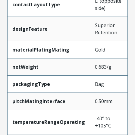
D (opposite
contactLayoutType
side)
Superior
designFeature
Retention
materialPlatingMating
Gold
netWeight
0.683/g
packagingType
Bag
pitchMatingInterface
0.50mm
-40° to
temperatureRangeOperating
+105°C