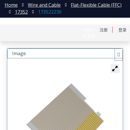
Home
Wire and Cable
Flat-Flexible Cable (FFC)
17352
173522230
English
注册
登录
日本語
Image