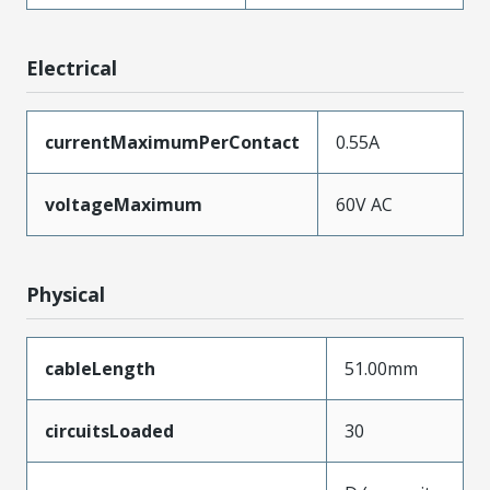
Electrical
currentMaximumPerContact
0.55A
voltageMaximum
60V AC
Physical
cableLength
51.00mm
circuitsLoaded
30