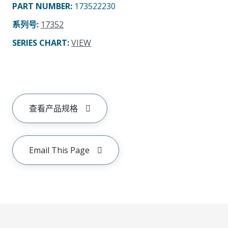
PART NUMBER
:
173522230
系列号
:
17352
SERIES CHART
:
VIEW
查看产品规格
Email This Page