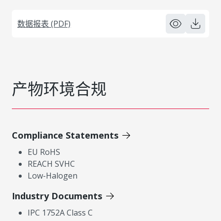
数据报表 (PDF)
产物环境合规
Compliance Statements
EU RoHS
REACH SVHC
Low-Halogen
Industry Documents
IPC 1752A Class C