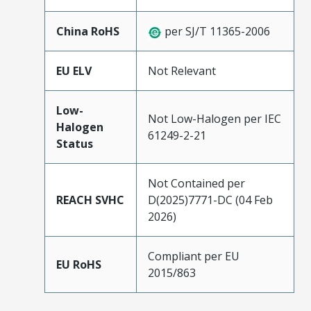
China RoHS
per SJ/T 11365-2006
EU ELV
Not Relevant
Low-
Not Low-Halogen per IEC
Halogen
61249-2-21
Status
Not Contained per
REACH SVHC
D(2025)7771-DC (04 Feb
2026)
Compliant per EU
EU RoHS
2015/863