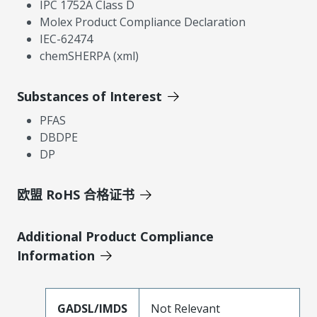
IPC 1752A Class D
Molex Product Compliance Declaration
IEC-62474
chemSHERPA (xml)
Substances of Interest
PFAS
DBDPE
DP
欧盟 RoHS 合格证书
Additional Product Compliance
Information
GADSL/IMDS
Not Relevant