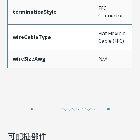
FFC
terminationStyle
Connector
Flat Flexible
wireCableType
Cable (FFC)
wireSizeAwg
N/A
可配插部件