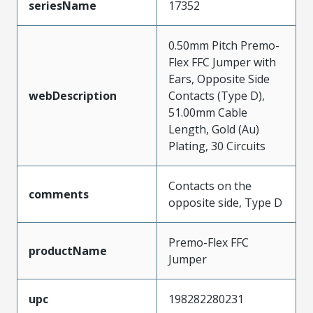
seriesName
17352
0.50mm Pitch Premo-
Flex FFC Jumper with
Ears, Opposite Side
webDescription
Contacts (Type D),
51.00mm Cable
Length, Gold (Au)
Plating, 30 Circuits
Contacts on the
comments
opposite side, Type D
Premo-Flex FFC
productName
Jumper
upc
198282280231