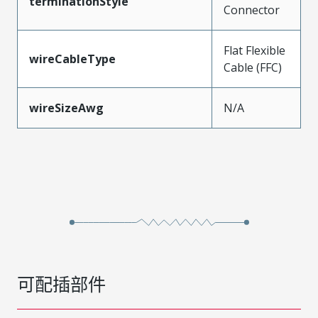
terminationStyle
Connector
Flat Flexible
wireCableType
Cable (FFC)
wireSizeAwg
N/A
可配插部件