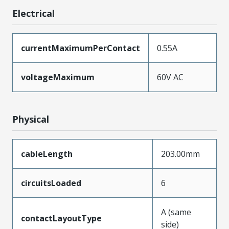
Electrical
currentMaximumPerContact
0.55A
voltageMaximum
60V AC
Physical
cableLength
203.00mm
circuitsLoaded
6
A (same
contactLayoutType
side)