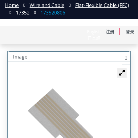
Home
Wire and Cable
Flat-Flexible Cable (FFC)
17352
173520806
English
注册
登录
日本語
Image