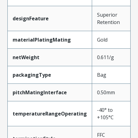
Superior
designFeature
Retention
materialPlatingMating
Gold
netWeight
0.611/g
packagingType
Bag
pitchMatingInterface
0.50mm
-40° to
temperatureRangeOperating
+105°C
FFC