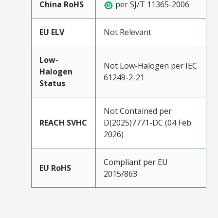
China RoHS
per SJ/T 11365-2006
EU ELV
Not Relevant
Low-
Not Low-Halogen per IEC
Halogen
61249-2-21
Status
Not Contained per
REACH SVHC
D(2025)7771-DC (04 Feb
2026)
Compliant per EU
EU RoHS
2015/863