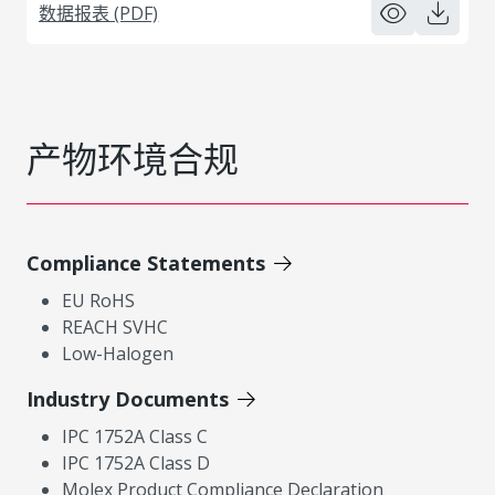
数据报表 (PDF)
产物环境合规
Compliance Statements
EU RoHS
REACH SVHC
Low-Halogen
Industry Documents
IPC 1752A Class C
IPC 1752A Class D
Molex Product Compliance Declaration