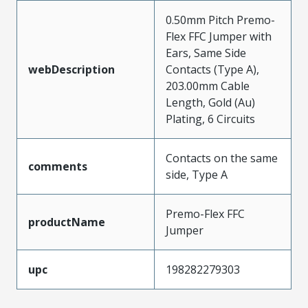
0.50mm Pitch Premo-
Flex FFC Jumper with
Ears, Same Side
webDescription
Contacts (Type A),
203.00mm Cable
Length, Gold (Au)
Plating, 6 Circuits
Contacts on the same
comments
side, Type A
Premo-Flex FFC
productName
Jumper
upc
198282279303