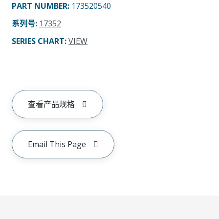
PART NUMBER
:
173520540
系列号
:
17352
SERIES CHART
:
VIEW
查看产品规格
Email This Page