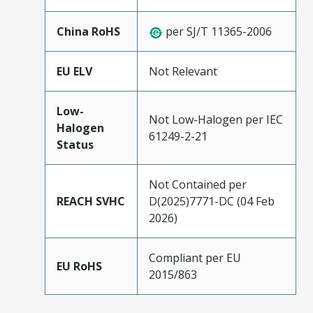
China RoHS
per SJ/T 11365-2006
EU ELV
Not Relevant
Low-
Not Low-Halogen per IEC
Halogen
61249-2-21
Status
Not Contained per
REACH SVHC
D(2025)7771-DC (04 Feb
2026)
Compliant per EU
EU RoHS
2015/863