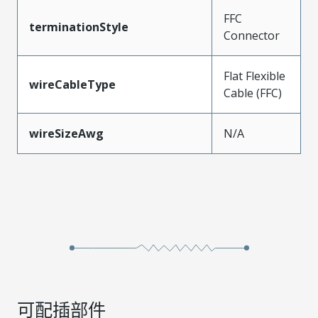
FFC
terminationStyle
Connector
Flat Flexible
wireCableType
Cable (FFC)
wireSizeAwg
N/A
可配插部件