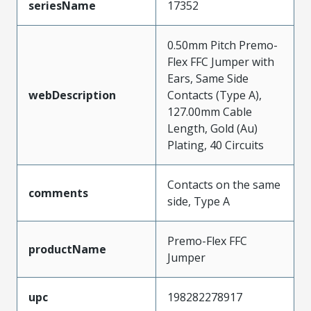
seriesName
17352
0.50mm Pitch Premo-
Flex FFC Jumper with
Ears, Same Side
webDescription
Contacts (Type A),
127.00mm Cable
Length, Gold (Au)
Plating, 40 Circuits
Contacts on the same
comments
side, Type A
Premo-Flex FFC
productName
Jumper
upc
198282278917