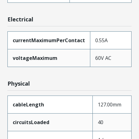
Electrical
currentMaximumPerContact
0.55A
voltageMaximum
60V AC
Physical
cableLength
127.00mm
circuitsLoaded
40