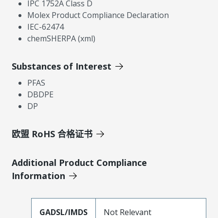
IPC 1752A Class D
Molex Product Compliance Declaration
IEC-62474
chemSHERPA (xml)
Substances of Interest
PFAS
DBDPE
DP
欧盟 RoHS 合格证书
Additional Product Compliance
Information
GADSL/IMDS
Not Relevant