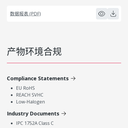
数据报表 (PDF)
产物环境合规
Compliance Statements
EU RoHS
REACH SVHC
Low-Halogen
Industry Documents
IPC 1752A Class C