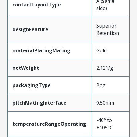
A (same
contactLayoutType
side)
Superior
designFeature
Retention
materialPlatingMating
Gold
netWeight
2.121/g
packagingType
Bag
pitchMatingInterface
0.50mm
-40° to
temperatureRangeOperating
+105°C