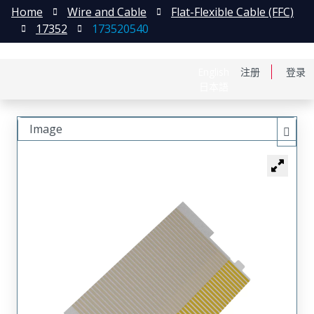
Home
Wire and Cable
Flat-Flexible Cable (FFC)
17352
173520540
English
注册
登录
日本語
Image