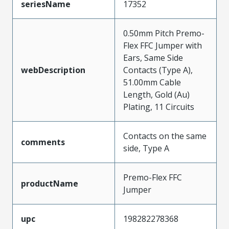
seriesName
17352
0.50mm Pitch Premo-
Flex FFC Jumper with
Ears, Same Side
webDescription
Contacts (Type A),
51.00mm Cable
Length, Gold (Au)
Plating, 11 Circuits
Contacts on the same
comments
side, Type A
Premo-Flex FFC
productName
Jumper
upc
198282278368