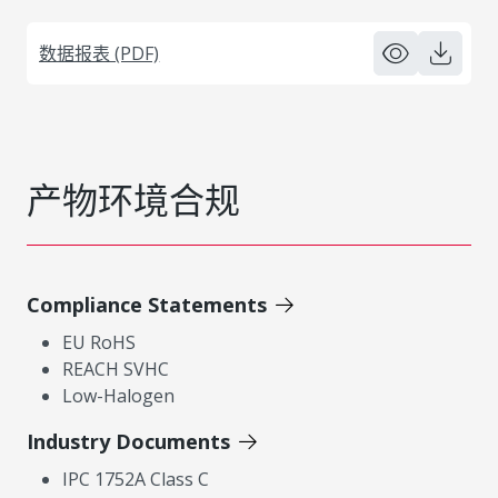
数据报表 (PDF)
产物环境合规
Compliance Statements
EU RoHS
REACH SVHC
Low-Halogen
Industry Documents
IPC 1752A Class C