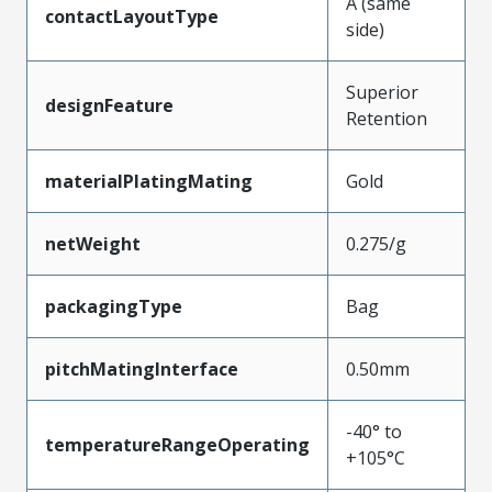
A (same
contactLayoutType
side)
Superior
designFeature
Retention
materialPlatingMating
Gold
netWeight
0.275/g
packagingType
Bag
pitchMatingInterface
0.50mm
-40° to
temperatureRangeOperating
+105°C