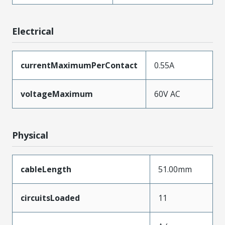
Electrical
currentMaximumPerContact
0.55A
voltageMaximum
60V AC
Physical
cableLength
51.00mm
circuitsLoaded
11