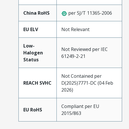
China RoHS
per SJ/T 11365-2006
EU ELV
Not Relevant
Low-
Not Reviewed per IEC
Halogen
61249-2-21
Status
Not Contained per
REACH SVHC
D(2025)7771-DC (04 Feb
2026)
Compliant per EU
EU RoHS
2015/863