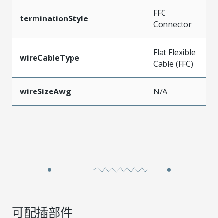
FFC
terminationStyle
Connector
Flat Flexible
wireCableType
Cable (FFC)
wireSizeAwg
N/A
可配插部件