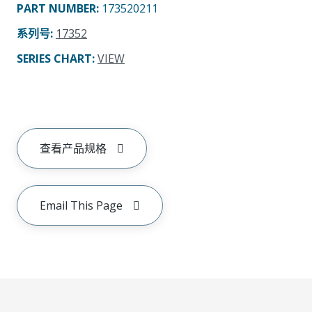
PART NUMBER
:
173520211
系列号
:
17352
SERIES CHART
:
VIEW
查看产品规格
Email This Page