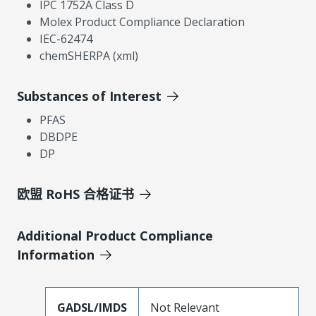
IPC 1752A Class D
Molex Product Compliance Declaration
IEC-62474
chemSHERPA (xml)
Substances of Interest
PFAS
DBDPE
DP
欧盟 RoHS 合格证书
Additional Product Compliance
Information
GADSL/IMDS
Not Relevant