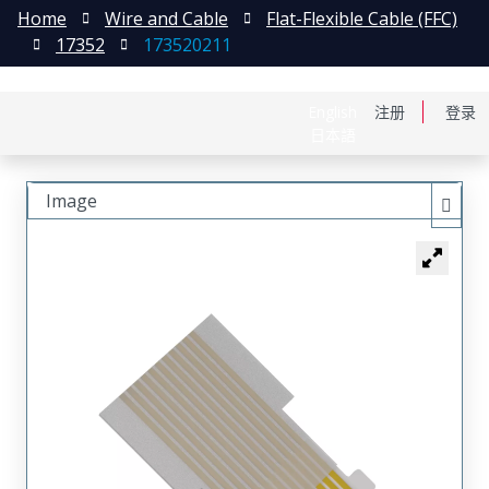
Home
Wire and Cable
Flat-Flexible Cable (FFC)
17352
173520211
English
注册
登录
日本語
Image