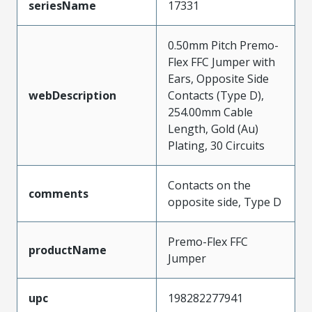
seriesName
17331
0.50mm Pitch Premo-
Flex FFC Jumper with
Ears, Opposite Side
webDescription
Contacts (Type D),
254.00mm Cable
Length, Gold (Au)
Plating, 30 Circuits
Contacts on the
comments
opposite side, Type D
Premo-Flex FFC
productName
Jumper
upc
198282277941