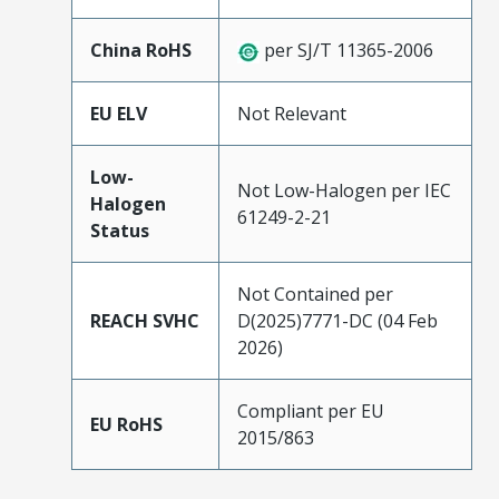
China RoHS
per SJ/T 11365-2006
EU ELV
Not Relevant
Low-
Not Low-Halogen per IEC
Halogen
61249-2-21
Status
Not Contained per
REACH SVHC
D(2025)7771-DC (04 Feb
2026)
Compliant per EU
EU RoHS
2015/863