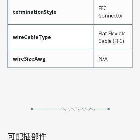
FFC
terminationStyle
Connector
Flat Flexible
wireCableType
Cable (FFC)
wireSizeAwg
N/A
可配插部件