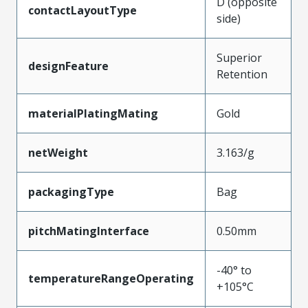
D (opposite
contactLayoutType
side)
Superior
designFeature
Retention
materialPlatingMating
Gold
netWeight
3.163/g
packagingType
Bag
pitchMatingInterface
0.50mm
-40° to
temperatureRangeOperating
+105°C