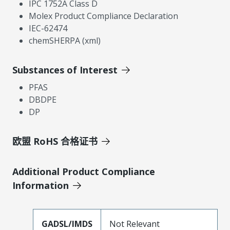
IPC 1752A Class D
Molex Product Compliance Declaration
IEC-62474
chemSHERPA (xml)
Substances of Interest
PFAS
DBDPE
DP
欧盟 RoHS 合格证书
Additional Product Compliance
Information
GADSL/IMDS
Not Relevant