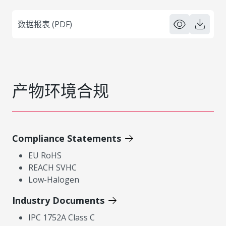
数据报表 (PDF)
产物环境合规
Compliance Statements
EU RoHS
REACH SVHC
Low-Halogen
Industry Documents
IPC 1752A Class C