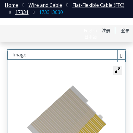
Home
Wire and Cable
Flat-Flexible Cable (FFC)
17331
173313030
English
注册
登录
日本語
Image