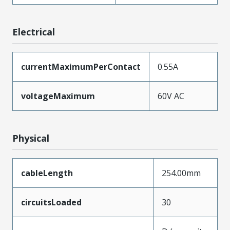
Electrical
currentMaximumPerContact
0.55A
voltageMaximum
60V AC
Physical
cableLength
254.00mm
circuitsLoaded
30