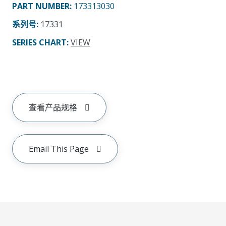
PART NUMBER
:
173313030
系列号
:
17331
SERIES CHART
:
VIEW
查看产品规格
Email This Page