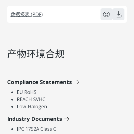
数据报表 (PDF)
产物环境合规
Compliance Statements
EU RoHS
REACH SVHC
Low-Halogen
Industry Documents
IPC 1752A Class C