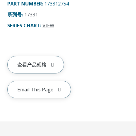
PART NUMBER
:
173312754
系列号
:
17331
SERIES CHART
:
VIEW
查看产品规格
Email This Page