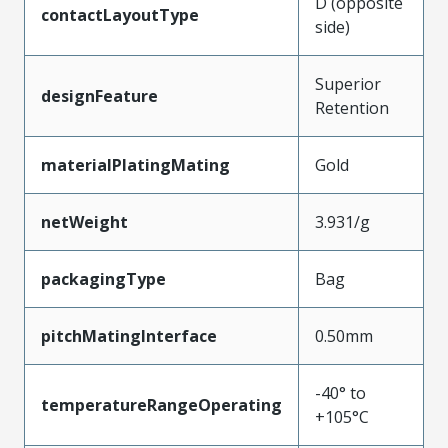
D (opposite
contactLayoutType
side)
Superior
designFeature
Retention
materialPlatingMating
Gold
netWeight
3.931/g
packagingType
Bag
pitchMatingInterface
0.50mm
-40° to
temperatureRangeOperating
+105°C