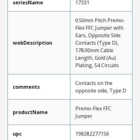
seriesName
17331
0.50mm Pitch Premo-
Flex FFC Jumper with
Ears, Opposite Side
webDescription
Contacts (Type D),
178.00mm Cable
Length, Gold (Au)
Plating, 54 Circuits
Contacts on the
comments
opposite side, Type D
Premo-Flex FFC
productName
Jumper
upc
198282277156