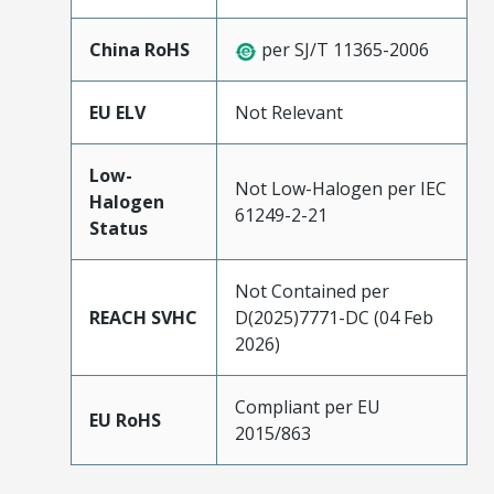
China RoHS
per SJ/T 11365-2006
EU ELV
Not Relevant
Low-
Not Low-Halogen per IEC
Halogen
61249-2-21
Status
Not Contained per
REACH SVHC
D(2025)7771-DC (04 Feb
2026)
Compliant per EU
EU RoHS
2015/863