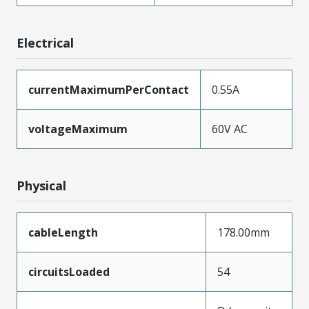
Electrical
currentMaximumPerContact
0.55A
voltageMaximum
60V AC
Physical
cableLength
178.00mm
circuitsLoaded
54