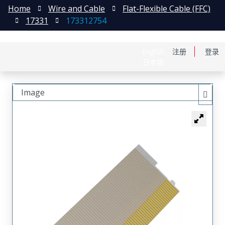
Home
Wire and Cable
Flat-Flexible Cable (FFC)
17331
173312754
English
注册
登录
日本語
Image