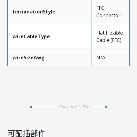
FFC
terminationStyle
Connector
Flat Flexible
wireCableType
Cable (FFC)
wireSizeAwg
N/A
可配插部件