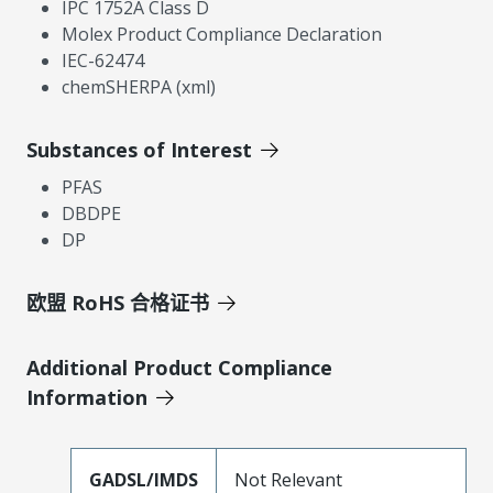
IPC 1752A Class D
Molex Product Compliance Declaration
IEC-62474
chemSHERPA (xml)
Substances of Interest
PFAS
DBDPE
DP
欧盟 RoHS 合格证书
Additional Product Compliance
Information
GADSL/IMDS
Not Relevant