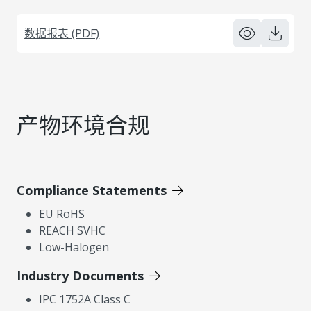
数据报表 (PDF)
产物环境合规
Compliance Statements
EU RoHS
REACH SVHC
Low-Halogen
Industry Documents
IPC 1752A Class C