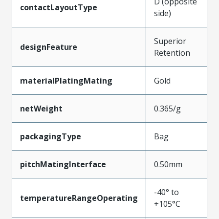
D (opposite
contactLayoutType
side)
Superior
designFeature
Retention
materialPlatingMating
Gold
netWeight
0.365/g
packagingType
Bag
pitchMatingInterface
0.50mm
-40° to
temperatureRangeOperating
+105°C