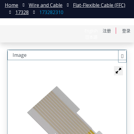
Home
Wire and Cable
Flat-Flexible Cable (FFC)
17328
173282310
English
注册
登录
日本語
Image