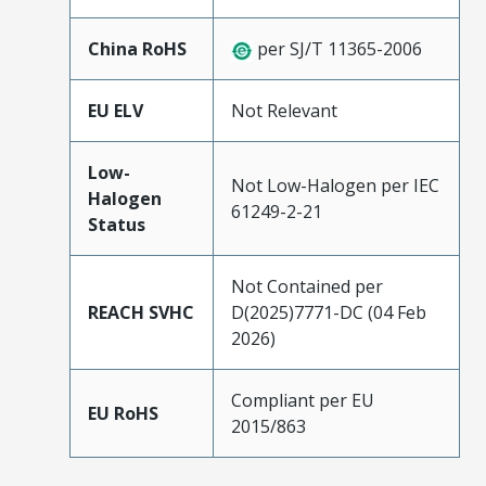
China RoHS
per SJ/T 11365-2006
EU ELV
Not Relevant
Low-
Not Low-Halogen per IEC
Halogen
61249-2-21
Status
Not Contained per
REACH SVHC
D(2025)7771-DC (04 Feb
2026)
Compliant per EU
EU RoHS
2015/863