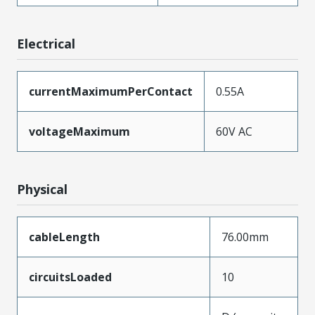
Electrical
currentMaximumPerContact
0.55A
voltageMaximum
60V AC
Physical
cableLength
76.00mm
circuitsLoaded
10