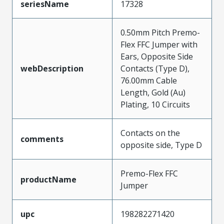
seriesName
17328
0.50mm Pitch Premo-
Flex FFC Jumper with
Ears, Opposite Side
webDescription
Contacts (Type D),
76.00mm Cable
Length, Gold (Au)
Plating, 10 Circuits
Contacts on the
comments
opposite side, Type D
Premo-Flex FFC
productName
Jumper
upc
198282271420