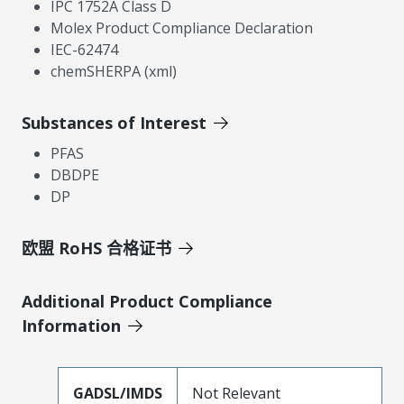
IPC 1752A Class D
Molex Product Compliance Declaration
IEC-62474
chemSHERPA (xml)
Substances of Interest
PFAS
DBDPE
DP
欧盟 RoHS 合格证书
Additional Product Compliance
Information
GADSL/IMDS
Not Relevant