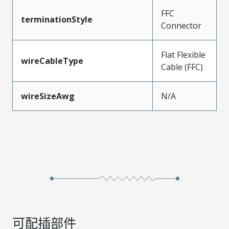
FFC
terminationStyle
Connector
Flat Flexible
wireCableType
Cable (FFC)
wireSizeAwg
N/A
可配插部件