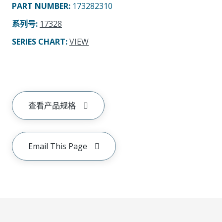
PART NUMBER
:
173282310
系列号
:
17328
SERIES CHART
:
VIEW
查看产品规格
Email This Page