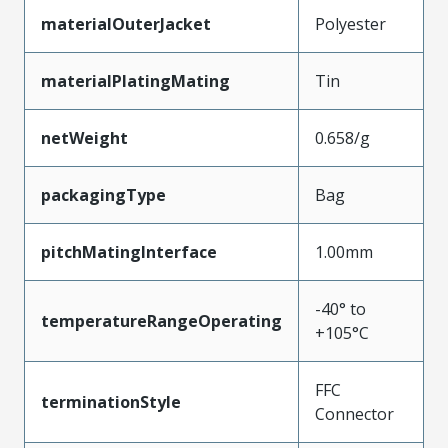
materialOuterJacket
Polyester
materialPlatingMating
Tin
netWeight
0.658/g
packagingType
Bag
pitchMatingInterface
1.00mm
-40° to
temperatureRangeOperating
+105°C
FFC
terminationStyle
Connector