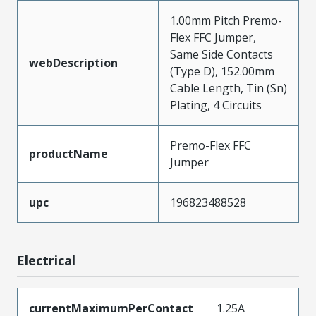
1.00mm Pitch Premo-
Flex FFC Jumper,
Same Side Contacts
webDescription
(Type D), 152.00mm
Cable Length, Tin (Sn)
Plating, 4 Circuits
Premo-Flex FFC
productName
Jumper
upc
196823488528
Electrical
currentMaximumPerContact
1.25A