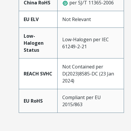
China RoHS
per SJ/T 11365-2006
EU ELV
Not Relevant
Low-
Low-Halogen per IEC
Halogen
61249-2-21
Status
Not Contained per
REACH SVHC
D(2023)8585-DC (23 Jan
2024)
Compliant per EU
EU RoHS
2015/863