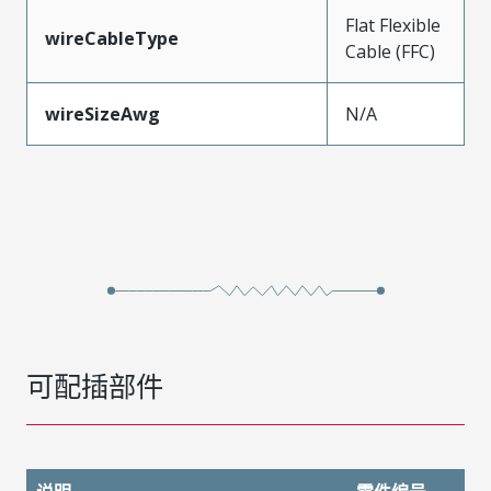
Flat Flexible
wireCableType
Cable (FFC)
wireSizeAwg
N/A
可配插部件