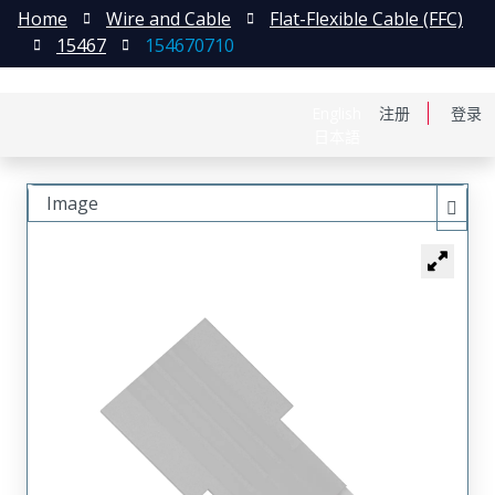
Home
Wire and Cable
Flat-Flexible Cable (FFC)
15467
154670710
English
注册
登录
日本語
Image