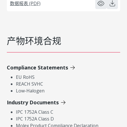
数据报表 (PDF)
产物环境合规
Compliance Statements
EU RoHS
REACH SVHC
Low-Halogen
Industry Documents
IPC 1752A Class C
IPC 1752A Class D
Molex Product Compliance Declaration