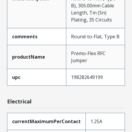
B), 305.00mm Cable
Length, Tin (Sn)
Plating, 35 Circuits
comments
Round-to-Flat, Type B
Premo-Flex RFC
productName
Jumper
upc
198282649199
Electrical
currentMaximumPerContact
1.25A