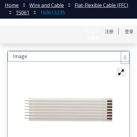
Home
Wire and Cable
Flat-Flexible Cable (FFC)
15061
150613235
English
注册
登录
日本語
Image