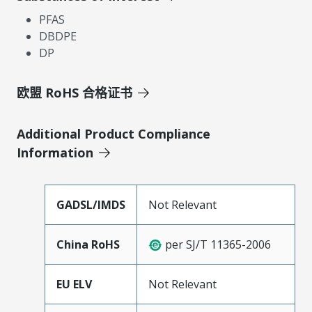
PFAS
DBDPE
DP
欧盟 RoHS 合格证书
Additional Product Compliance
Information
GADSL/IMDS
Not Relevant
China RoHS
per SJ/T 11365-2006
EU ELV
Not Relevant