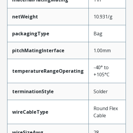
netWeight
10.931/g
packagingType
Bag
pitchMatingInterface
1.00mm
-40° to
temperatureRangeOperating
+105°C
terminationStyle
Solder
Round Flex
wireCableType
Cable
wireSizeAwg
28