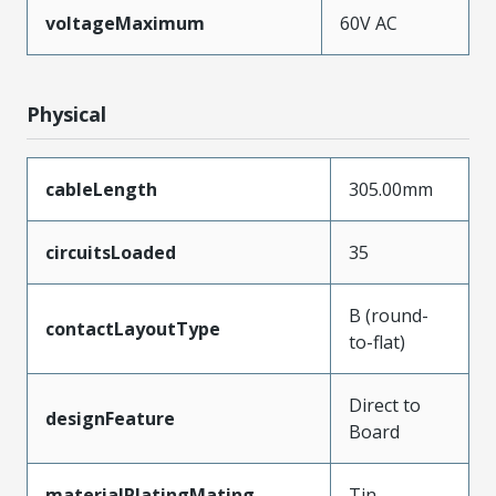
voltageMaximum
60V AC
Physical
cableLength
305.00mm
circuitsLoaded
35
B (round-
contactLayoutType
to-flat)
Direct to
designFeature
Board
materialPlatingMating
Tin