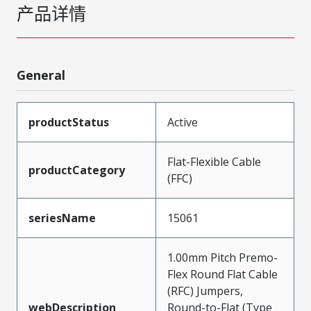
产品详情
General
productStatus
Active
Flat-Flexible Cable
productCategory
(FFC)
seriesName
15061
1.00mm Pitch Premo-
Flex Round Flat Cable
(RFC) Jumpers,
webDescription
Round-to-Flat (Type