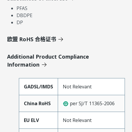
PFAS
DBDPE
DP
欧盟 RoHS 合格证书
Additional Product Compliance
Information
GADSL/IMDS
Not Relevant
China RoHS
per SJ/T 11365-2006
EU ELV
Not Relevant