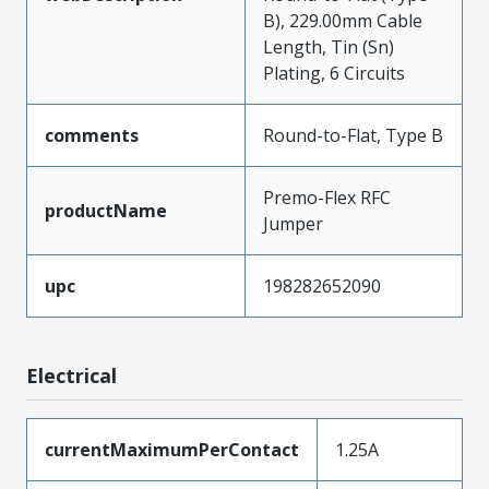
B), 229.00mm Cable
Length, Tin (Sn)
Plating, 6 Circuits
comments
Round-to-Flat, Type B
Premo-Flex RFC
productName
Jumper
upc
198282652090
Electrical
currentMaximumPerContact
1.25A