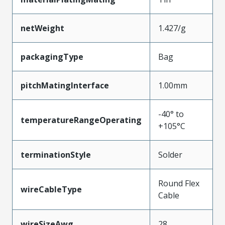
netWeight
1.427/g
packagingType
Bag
pitchMatingInterface
1.00mm
-40° to
temperatureRangeOperating
+105°C
terminationStyle
Solder
Round Flex
wireCableType
Cable
wireSizeAwg
28