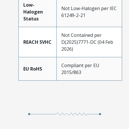
Low-
Not Low-Halogen per IEC
Halogen
61249-2-21
Status
Not Contained per
REACH SVHC
D(2025)7771-DC (04 Feb
2026)
Compliant per EU
EU RoHS
2015/863