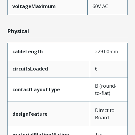
voltageMaximum
60V AC
Physical
cableLength
229.00mm
circuitsLoaded
6
B (round-
contactLayoutType
to-flat)
Direct to
designFeature
Board
materialPlatingMating
Tin