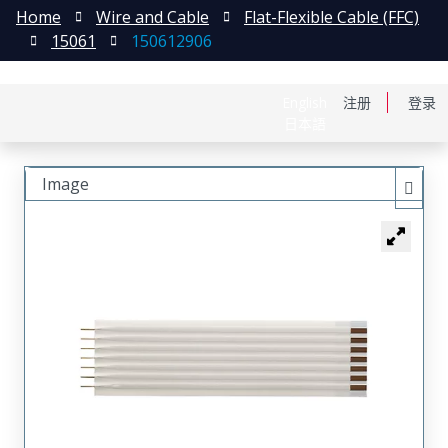
Home
Wire and Cable
Flat-Flexible Cable (FFC)
15061
150612906
English
注册
登录
日本語
Image