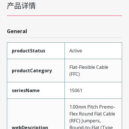
产品详情
General
productStatus
Active
Flat-Flexible Cable
productCategory
(FFC)
seriesName
15061
1.00mm Pitch Premo-
Flex Round Flat Cable
(RFC) Jumpers,
webDescription
Round-to-Flat (Type